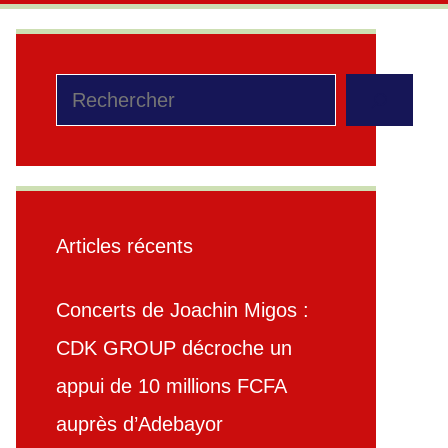
Rechercher
Articles récents
Concerts de Joachin Migos :
CDK GROUP décroche un
appui de 10 millions FCFA
auprès d’Adebayor