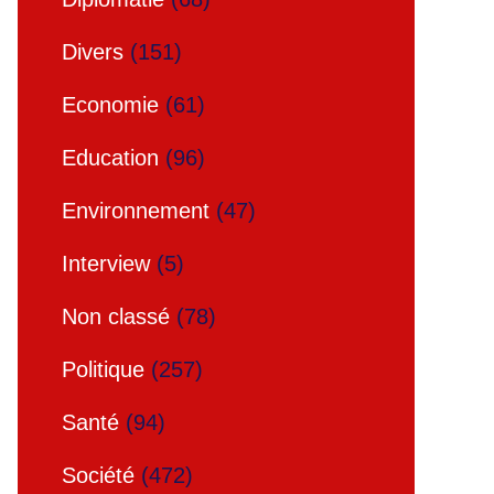
Divers
(151)
Economie
(61)
Education
(96)
Environnement
(47)
Interview
(5)
Non classé
(78)
Politique
(257)
Santé
(94)
Société
(472)