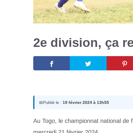
2e division, ça 
19 février 2024
par
Romuald A.
📅
Publié le :
19 février 2024 à 13h55
Au Togo, le championnat national de f
mercredi 21 février 2024.