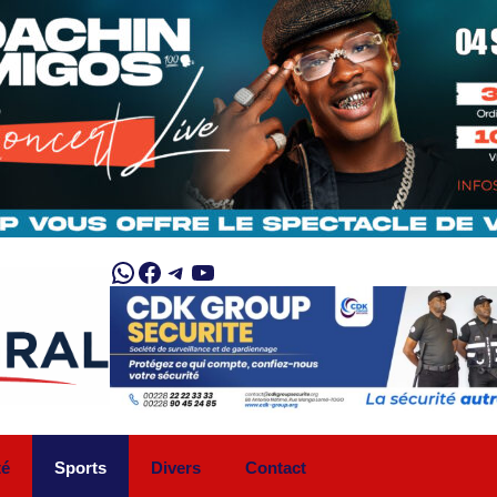
WhatsApp
Facebook
Telegram
YouTube
té
Sports
Divers
Contact