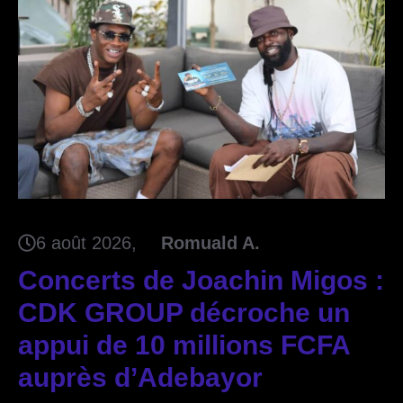
6 août 2026
Romuald A.
Concerts de Joachin Migos :
CDK GROUP décroche un
appui de 10 millions FCFA
auprès d’Adebayor