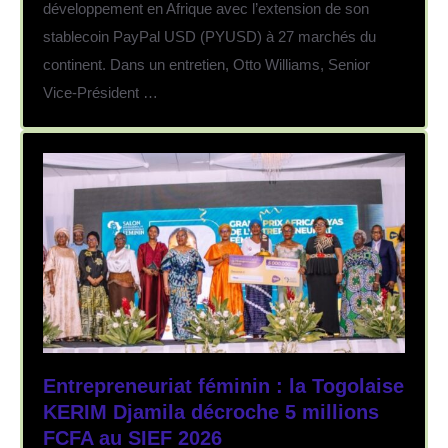
développement en Afrique avec l’extension de son
stablecoin PayPal USD (PYUSD) à 27 marchés du
continent. Dans un entretien, Otto Williams, Senior
Vice-Président …
Entrepreneuriat féminin : la Togolaise
KERIM Djamila décroche 5 millions
FCFA au SIEF 2026