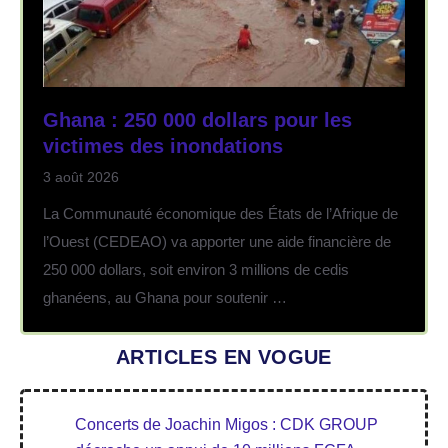
Ghana : 250 000 dollars pour les
victimes des inondations
3 août 2026
La Communauté économique des États de l’Afrique de
l’Ouest (CEDEAO) va apporter une aide financière de
250 000 dollars, soit environ 3 millions de cedis
ghanéens, au Ghana pour soutenir …
ARTICLES EN VOGUE
Concerts de Joachin Migos : CDK GROUP