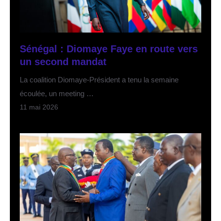
Sénégal : Diomaye Faye en route vers
un second mandat
La coalition Diomaye-Président a tenu la semaine
écoulée, un meeting …
11 mai 2026