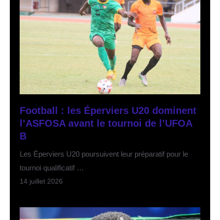
Football : les Éperviers U20 dominent
l’ASFOSA avant le tournoi de l’UFOA
B
Les Éperviers U20 poursuivent leur préparatif pour le
tournoi qualificatif …
14 juillet 2026