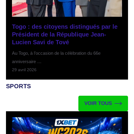
Togo : des citoyens distingués par le
Président de la République Jean-
Lucien Savi de Tové
Au Togo, à l’occasion de la célébration du 66e
anniversaire …
29 avril 2026
SPORTS
VOIR TOUS