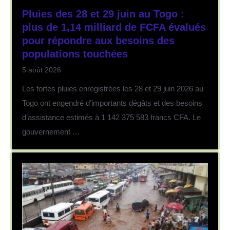
Pluies des 28 et 29 juin au Togo :
plus de 1,14 milliard de FCFA évalués
pour répondre aux besoins des
populations touchées
5 août 2026
Les fortes pluies enregistrées les 28 et 29 juin 2026 au
Togo ont engendré d’importants dégâts et des besoins
d’assistance estimés à 1 142 375 583 francs CFA. Le
gouvernement …