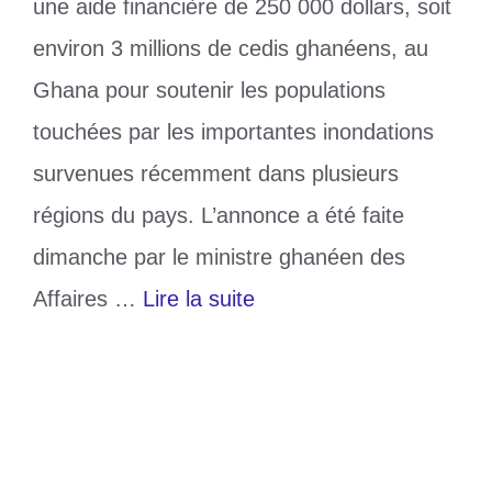
une aide financière de 250 000 dollars, soit
environ 3 millions de cedis ghanéens, au
Ghana pour soutenir les populations
touchées par les importantes inondations
survenues récemment dans plusieurs
régions du pays. L’annonce a été faite
dimanche par le ministre ghanéen des
Affaires …
Lire la suite
Catégories
Société
Étiquettes
250 000 dollars
,
CEDEAO
,
Ghana
Laisser un commentaire