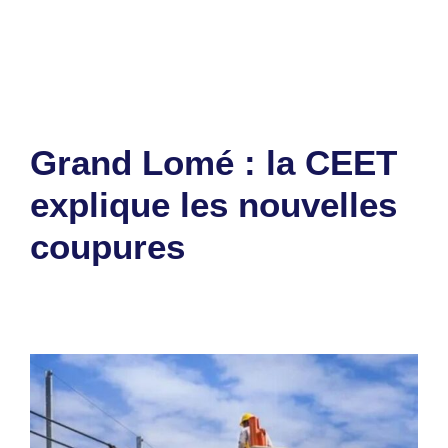
Étiquettes
Togo Tech Expo
Laisser un commentaire
Grand Lomé : la CEET
explique les nouvelles
coupures
30 juillet 2026
par
Romuald A.