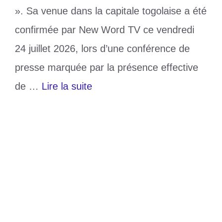
». Sa venue dans la capitale togolaise a été
confirmée par New Word TV ce vendredi
24 juillet 2026, lors d’une conférence de
presse marquée par la présence effective
de …
Lire la suite
Catégories
Culture
Étiquettes
Glory Night 2026
,
New Word TV
,
Sonnie BADU
Laisser un commentaire