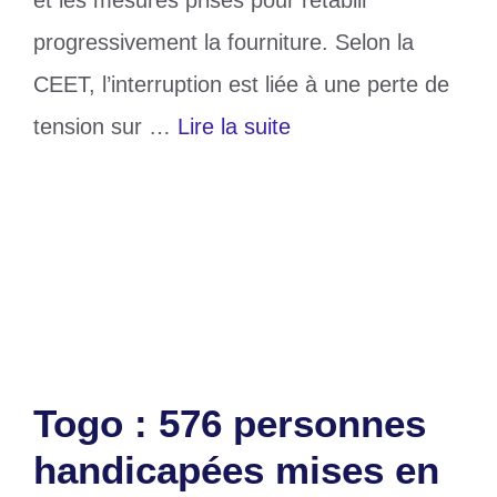
progressivement la fourniture. Selon la
CEET, l’interruption est liée à une perte de
tension sur …
Lire la suite
Catégories
Société
Étiquettes
CEET
,
Grand Lomé
Laisser un commentaire
Togo : 576 personnes
handicapées mises en