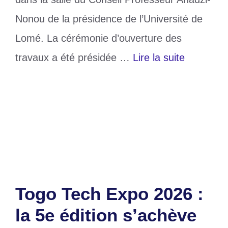
Nonou de la présidence de l’Université de
Lomé. La cérémonie d’ouverture des
travaux a été présidée …
Lire la suite
Catégories
Société
Étiquettes
Entrepreneuriat féminin
,
SIEF
Laisser un commentaire
Togo Tech Expo 2026 :
la 5e édition s’achève