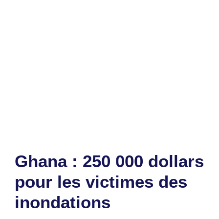
Catégories
Education
Étiquettes
Enseignement supérieur
,
Licence
fondamentale
,
Licence professionnelle
,
togo
Laisser un commentaire
Ghana : 250 000 dollars
pour les victimes des
inondations