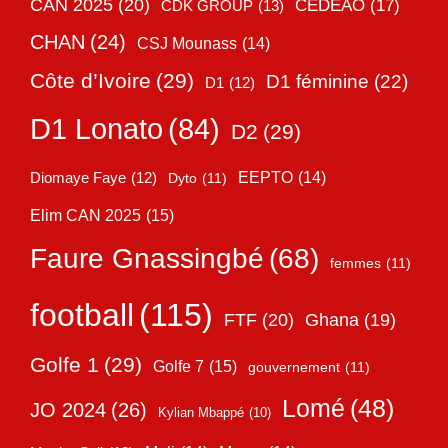
CAN 2025
(20)
CEDEAO
(17)
CDK GROUP
(13)
CHAN
(24)
CSJ Mounass
(14)
Côte d’Ivoire
(29)
D1 féminine
(22)
D1
(12)
D1 Lonato
(84)
D2
(29)
EEPTO
(14)
Diomaye Faye
(12)
Dyto
(11)
Elim CAN 2025
(15)
Faure Gnassingbé
(68)
femmes
(11)
football
(115)
FTF
(20)
Ghana
(19)
Golfe 1
(29)
Golfe 7
(15)
gouvernement
(11)
Lomé
(48)
JO 2024
(26)
Kylian Mbappé
(10)