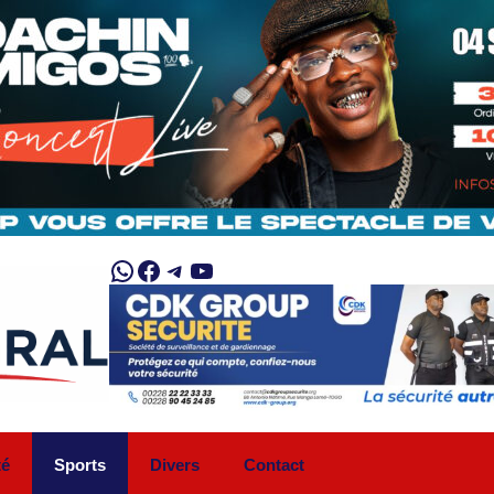
WhatsApp
Facebook
Telegram
YouTube
té
Sports
Divers
Contact