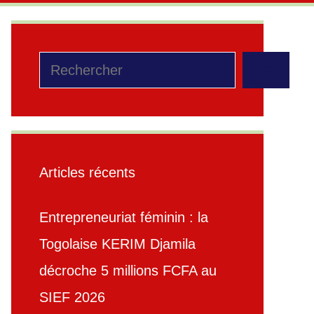
Rechercher
Articles récents
Entrepreneuriat féminin : la
Togolaise KERIM Djamila
décroche 5 millions FCFA au
SIEF 2026