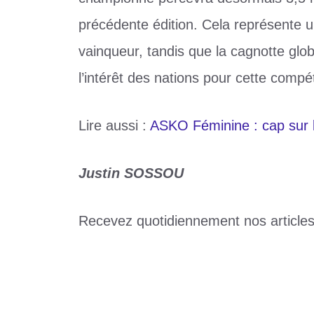
précédente édition. Cela représente
vainqueur, tandis que la cagnotte glo
l’intérêt des nations pour cette compéti
Lire aussi :
ASKO Féminine : cap sur l
Justin SOSSOU
Recevez quotidiennement nos article
Catégories
Sports
Étiquettes
CHAN 2024
,
football
,
money record
Foire Akato : Ouverture solennelle de la 4