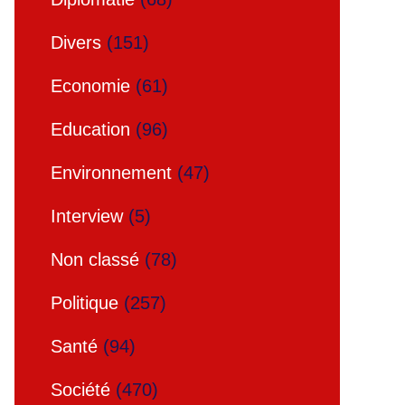
Divers
(151)
Economie
(61)
Education
(96)
Environnement
(47)
Interview
(5)
Non classé
(78)
Politique
(257)
Santé
(94)
Société
(470)