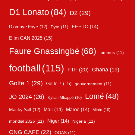
D1 Lonato
(84)
D2
(29)
EEPTO
(14)
Diomaye Faye
(12)
Dyto
(11)
Elim CAN 2025
(15)
Faure Gnassingbé
(68)
femmes
(11)
football
(115)
FTF
(20)
Ghana
(19)
Golfe 1
(29)
Golfe 7
(15)
gouvernement
(11)
Lomé
(48)
JO 2024
(26)
Kylian Mbappé
(10)
Mali
(14)
Maroc
(14)
Macky Sall
(12)
Miato
(10)
Niger
(14)
mondial 2026
(11)
Nigéria
(11)
ONG CAFE
(22)
OOAS
(11)