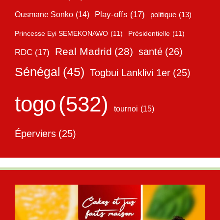
Play-offs
(17)
Ousmane Sonko
(14)
politique
(13)
Princesse Eyi SEMEKONAWO
(11)
Présidentielle
(11)
Real Madrid
(28)
santé
(26)
RDC
(17)
Sénégal
(45)
Togbui Lanklivi 1er
(25)
togo
(532)
tournoi
(15)
Éperviers
(25)