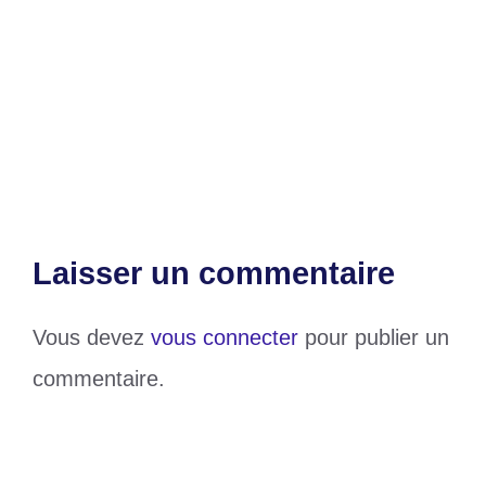
Echanges stratégiques entre Ousmane
Sonko et Sadio Mané
D1 Lonato (J26) : Semassi enchaîne et
s’échappe de la zone rouge
Laisser un commentaire
Vous devez
vous connecter
pour publier un
commentaire.