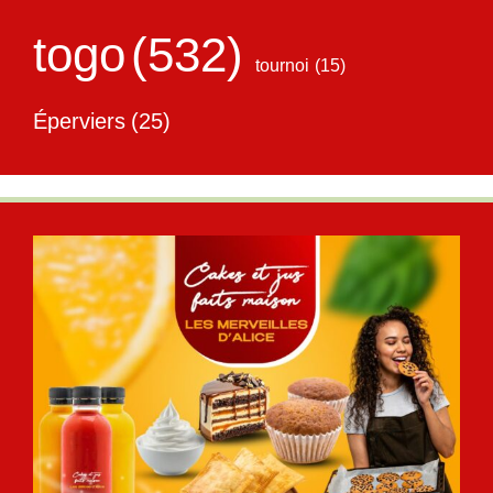
togo
(532)
tournoi
(15)
Éperviers
(25)