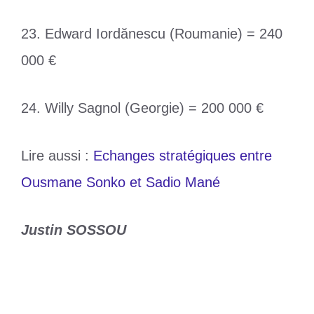
23. Edward Iordănescu (Roumanie) = 240
000 €
24. Willy Sagnol (Georgie) = 200 000 €
Lire aussi :
Echanges stratégiques entre
Ousmane Sonko et Sadio Mané
Justin SOSSOU
Catégories
Sports
Étiquettes
Euro 2024
,
Julian Nagelsmann