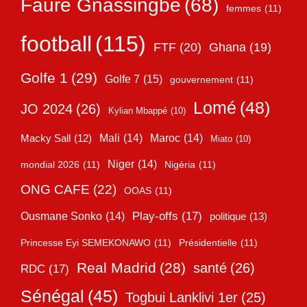
Faure Gnassingbé
(68)
femmes
(11)
football
(115)
FTF
(20)
Ghana
(19)
Golfe 1
(29)
Golfe 7
(15)
gouvernement
(11)
Lomé
(48)
JO 2024
(26)
Kylian Mbappé
(10)
Mali
(14)
Maroc
(14)
Macky Sall
(12)
Miato
(10)
Niger
(14)
mondial 2026
(11)
Nigéria
(11)
ONG CAFE
(22)
OOAS
(11)
Play-offs
(17)
Ousmane Sonko
(14)
politique
(13)
Princesse Eyi SEMEKONAWO
(11)
Présidentielle
(11)
Real Madrid
(28)
santé
(26)
RDC
(17)
Sénégal
(45)
Togbui Lanklivi 1er
(25)