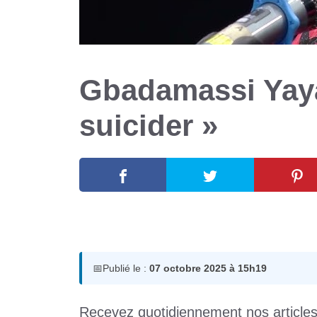
Gbadamassi Yaya
suicider »
7 octobre 2025
par
Romuald A.
📅
Publié le :
07 octobre 2025 à 15h19
Recevez quotidiennement nos article