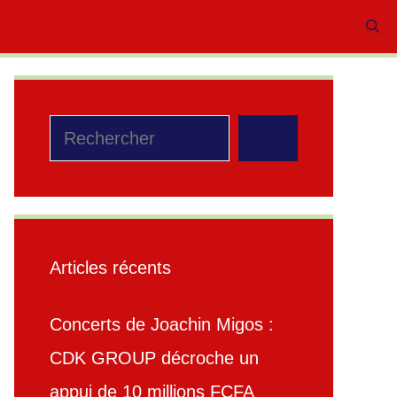
Rechercher
Articles récents
Concerts de Joachin Migos :
CDK GROUP décroche un
appui de 10 millions FCFA