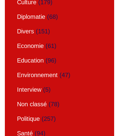
Culture
(179)
Diplomatie
(68)
Divers
(151)
Economie
(61)
Education
(96)
Environnement
(47)
Interview
(5)
Non classé
(78)
Politique
(257)
Santé
(94)