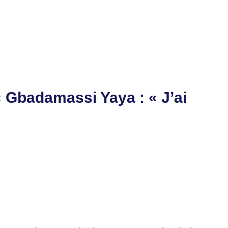
z votre ticket et gagnez un téléviseur 55 pouces
nsion avec Marumo Gallants
 « Gbadamassi Yaya : « J’ai