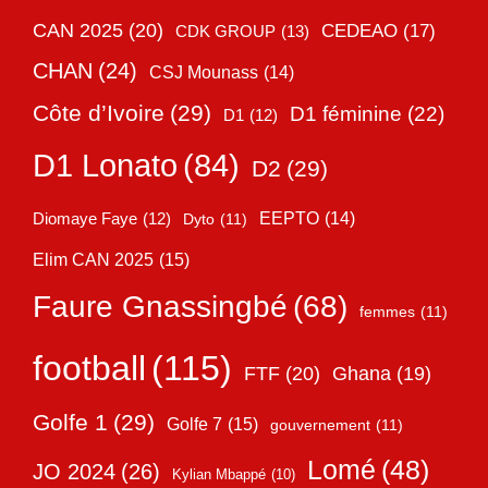
CAN 2025
(20)
CEDEAO
(17)
CDK GROUP
(13)
CHAN
(24)
CSJ Mounass
(14)
Côte d’Ivoire
(29)
D1 féminine
(22)
D1
(12)
D1 Lonato
(84)
D2
(29)
EEPTO
(14)
Diomaye Faye
(12)
Dyto
(11)
Elim CAN 2025
(15)
Faure Gnassingbé
(68)
femmes
(11)
football
(115)
FTF
(20)
Ghana
(19)
Golfe 1
(29)
Golfe 7
(15)
gouvernement
(11)
Lomé
(48)
JO 2024
(26)
Kylian Mbappé
(10)