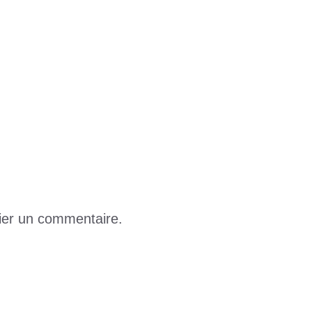
bout de souffle
 dès maintenant
ier un commentaire.