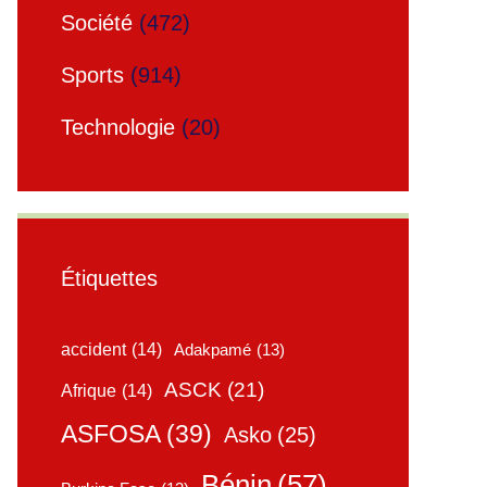
Société
(472)
Sports
(914)
Technologie
(20)
Étiquettes
accident
(14)
Adakpamé
(13)
ASCK
(21)
Afrique
(14)
ASFOSA
(39)
Asko
(25)
Bénin
(57)