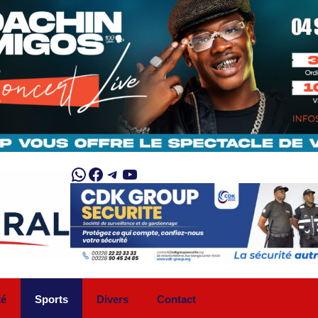
WhatsApp
Facebook
Telegram
YouTube
té
Sports
Divers
Contact