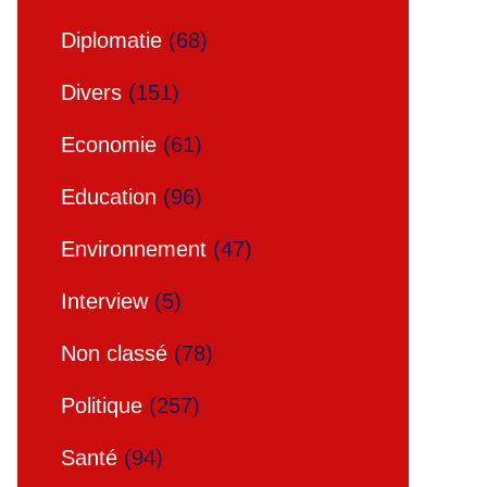
Diplomatie
(68)
Divers
(151)
Economie
(61)
Education
(96)
Environnement
(47)
Interview
(5)
Non classé
(78)
Politique
(257)
Santé
(94)