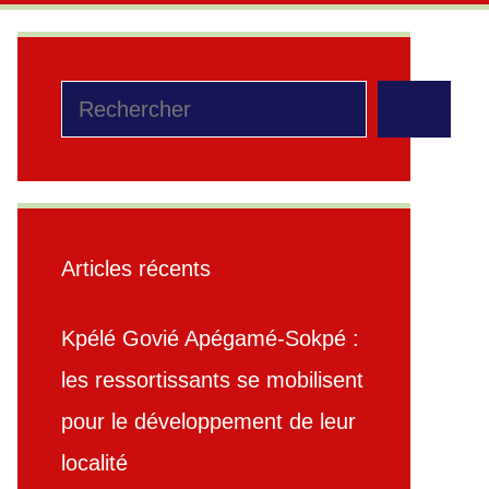
Rechercher
Articles récents
Kpélé Govié Apégamé-Sokpé :
les ressortissants se mobilisent
pour le développement de leur
localité