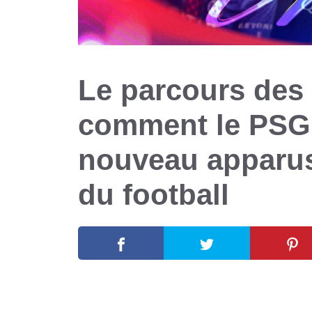
Le parcours des
comment le PSG 
nouveau apparus
du football
13 mai 2026
par
Romuald A.