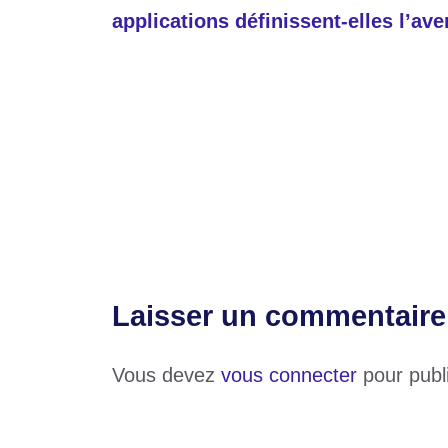
applications définissent-elles l’ave
Catégories
Sports
Étiquettes
1xBet
,
champions
,
football
,
PSG
Bénin : Patrice Talon présente ses excus
13 millions FCFA saisis après un braquag
malfaiteurs
Laisser un commentaire
Vous devez
vous connecter
pour publ