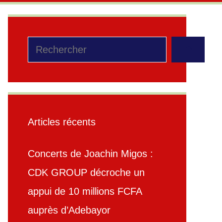
Rechercher
Articles récents
Concerts de Joachin Migos :
CDK GROUP décroche un
appui de 10 millions FCFA
auprès d’Adebayor