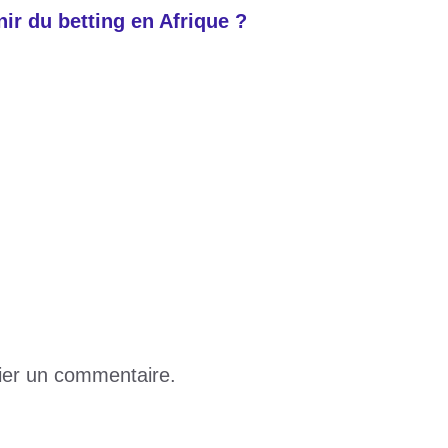
nir du betting en Afrique ?
es à ses ministres avant son départ
e à Lomé : voici comment la Police a traqué les
ier un commentaire.