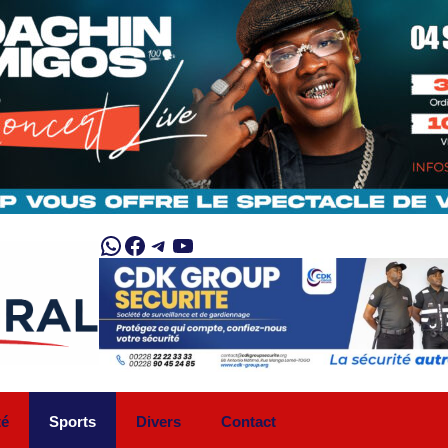
WhatsApp
Facebook
Telegram
YouTube
té
Sports
Divers
Contact