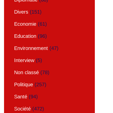
Divers
(151)
Economie
(61)
Education
(96)
Environnement
(47)
Interview
(5)
Non classé
(78)
Politique
(257)
Santé
(94)
Société
(472)