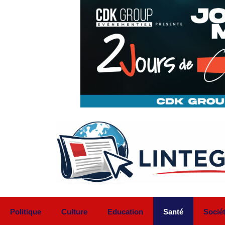
Aller
au
contenu
Politique
Culture
Education
Santé
Socié