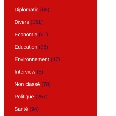
Diplomatie
(68)
Divers
(151)
Economie
(61)
Education
(96)
Environnement
(47)
Interview
(5)
Non classé
(78)
Politique
(257)
Santé
(94)