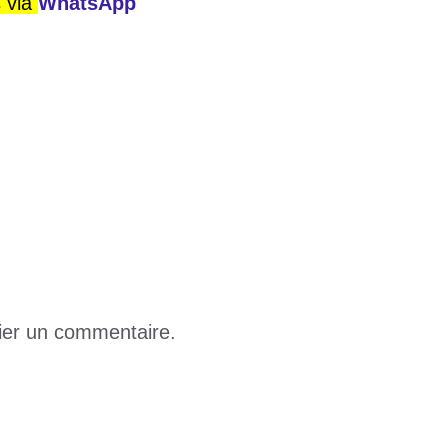
s via
WhatsApp
neur Otto Addo
à Adidogomé‑Franciscain
ier un commentaire.