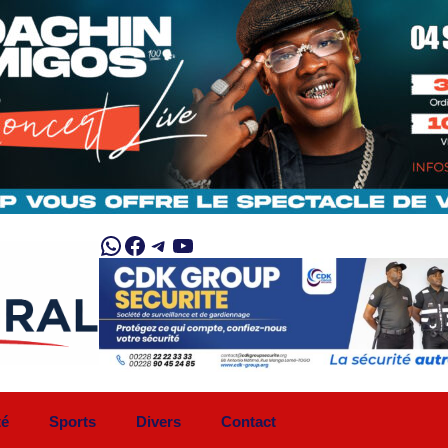
WhatsApp
Facebook
Telegram
YouTube
té
Sports
Divers
Contact