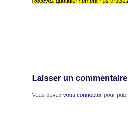
Recevez quotidiennement nos article
Catégories
Santé
Étiquettes
CEDEAO
,
OOAS
,
Paludisme
Football : le Ghana limoge son sélection
Accident : un motocycliste ensanglanté 
Laisser un commentaire
Vous devez
vous connecter
pour publ