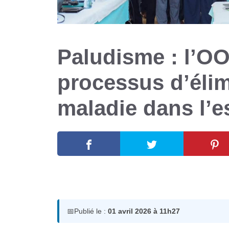
Paludisme : l’O
processus d’élim
maladie dans l
1 avril 2026
par
Romuald A.
📅
Publié le :
01 avril 2026 à 11h27