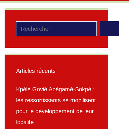
Rechercher
Articles récents
Kpélé Govié Apégamé-Sokpé :
les ressortissants se mobilisent
pour le développement de leur
localité