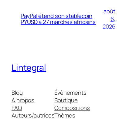
août
PayPal étend son stablecoin
6,
PYUSD à 27 marchés africains
2026
Lintegral
Blog
Évènements
À propos
Boutique
FAQ
Compositions
Auteurs/autrices
Thèmes