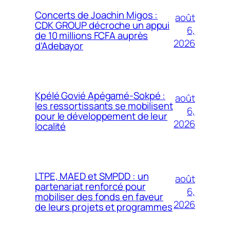
Concerts de Joachin Migos :
août
CDK GROUP décroche un appui
6,
de 10 millions FCFA auprès
2026
d’Adebayor
Kpélé Govié Apégamé-Sokpé :
août
les ressortissants se mobilisent
6,
pour le développement de leur
2026
localité
LTPE, MAED et SMPDD : un
août
partenariat renforcé pour
6,
mobiliser des fonds en faveur
2026
de leurs projets et programmes