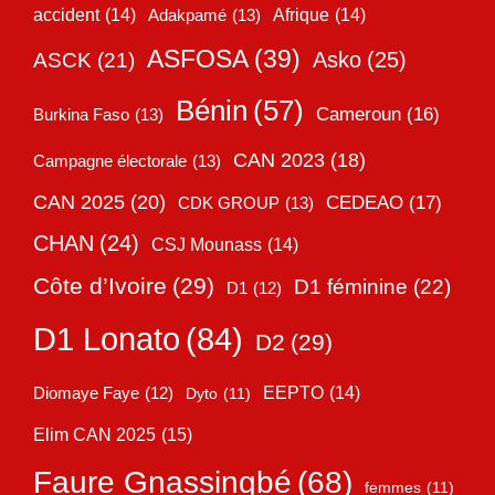
accident
(14)
Adakpamé
(13)
Afrique
(14)
ASFOSA
(39)
Asko
(25)
ASCK
(21)
Bénin
(57)
Cameroun
(16)
Burkina Faso
(13)
CAN 2023
(18)
Campagne électorale
(13)
CAN 2025
(20)
CEDEAO
(17)
CDK GROUP
(13)
CHAN
(24)
CSJ Mounass
(14)
Côte d’Ivoire
(29)
D1 féminine
(22)
D1
(12)
D1 Lonato
(84)
D2
(29)
EEPTO
(14)
Diomaye Faye
(12)
Dyto
(11)
Elim CAN 2025
(15)
Faure Gnassingbé
(68)
femmes
(11)