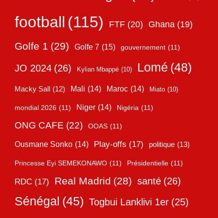
football
(115)
FTF
(20)
Ghana
(19)
Golfe 1
(29)
Golfe 7
(15)
gouvernement
(11)
Lomé
(48)
JO 2024
(26)
Kylian Mbappé
(10)
Mali
(14)
Maroc
(14)
Macky Sall
(12)
Miato
(10)
Niger
(14)
mondial 2026
(11)
Nigéria
(11)
ONG CAFE
(22)
OOAS
(11)
Play-offs
(17)
Ousmane Sonko
(14)
politique
(13)
Princesse Eyi SEMEKONAWO
(11)
Présidentielle
(11)
Real Madrid
(28)
santé
(26)
RDC
(17)
Sénégal
(45)
Togbui Lanklivi 1er
(25)