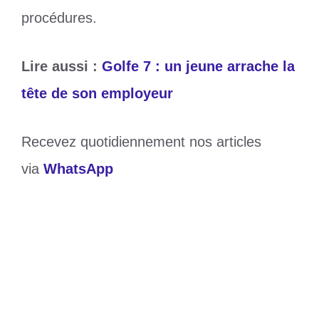
procédures.
Lire aussi :
Golfe 7 : un jeune arrache la
tête de son employeur
Recevez quotidiennement nos articles
via
WhatsApp
Catégories
Divers
Étiquettes
Drame
,
kokouvi
,
sanguéra
,
togo
« Il est temps d’appeler les choses par
leur nom » : le journaliste togolais Julien