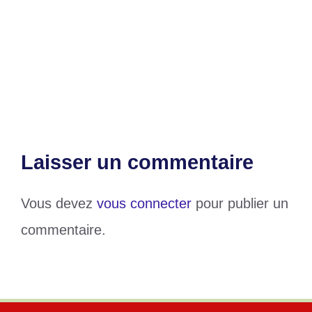
SEGBEDJI se dresse contre les crimes
coloniaux
Sénégal : Mayalla Dabo et son ambition
présidentielle
Laisser un commentaire
Vous devez
vous connecter
pour publier un
commentaire.