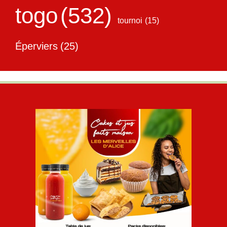
togo
(532)
tournoi
(15)
Éperviers
(25)