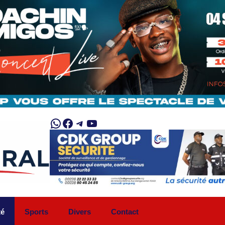
WhatsApp
Facebook
Telegram
YouTube
té
Sports
Divers
Contact