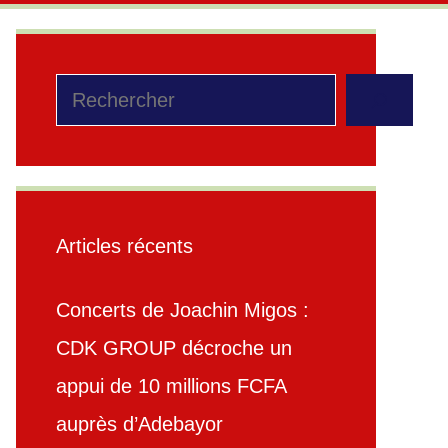
Rechercher
Articles récents
Concerts de Joachin Migos :
CDK GROUP décroche un
appui de 10 millions FCFA
auprès d’Adebayor