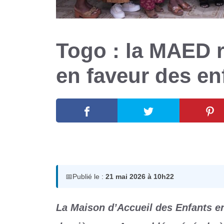
Togo : la MAED r
en faveur des en
21 mai 2026
par
Romuald A.
📅
Publié le :
21 mai 2026 à 10h22
La Maison d’Accueil des Enfants en