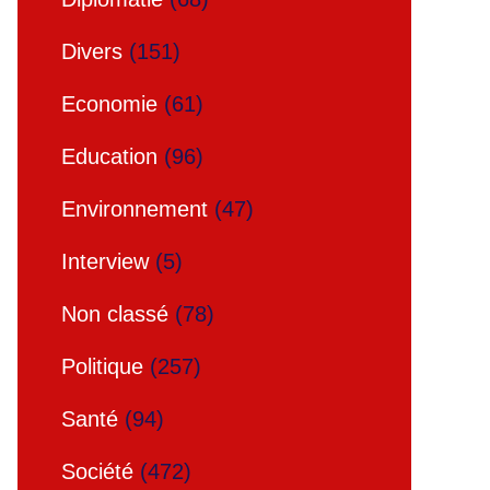
Divers
(151)
Economie
(61)
Education
(96)
Environnement
(47)
Interview
(5)
Non classé
(78)
Politique
(257)
Santé
(94)
Société
(472)