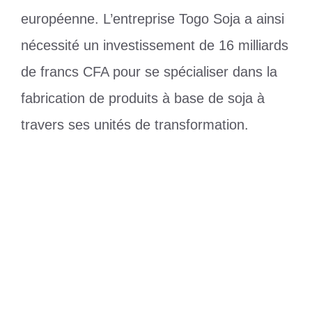
européenne. L’entreprise Togo Soja a ainsi
nécessité un investissement de 16 milliards
de francs CFA pour se spécialiser dans la
fabrication de produits à base de soja à
travers ses unités de transformation.
Catégories
Actualité
Togo : une autosuffisance alimentaire
en vue grâce à une agriculture renouvelée
Convention collective des médias : le
SYNJIT lève la voix