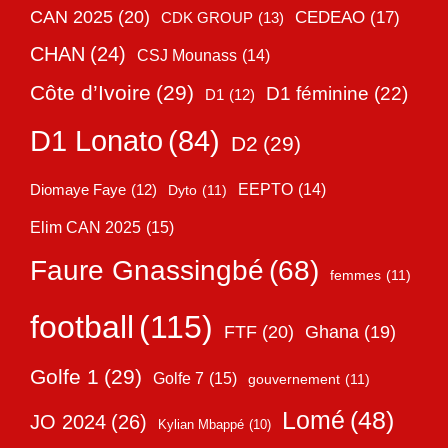
CAN 2025
(20)
CEDEAO
(17)
CDK GROUP
(13)
CHAN
(24)
CSJ Mounass
(14)
Côte d’Ivoire
(29)
D1 féminine
(22)
D1
(12)
D1 Lonato
(84)
D2
(29)
EEPTO
(14)
Diomaye Faye
(12)
Dyto
(11)
Elim CAN 2025
(15)
Faure Gnassingbé
(68)
femmes
(11)
football
(115)
FTF
(20)
Ghana
(19)
Golfe 1
(29)
Golfe 7
(15)
gouvernement
(11)
Lomé
(48)
JO 2024
(26)
Kylian Mbappé
(10)