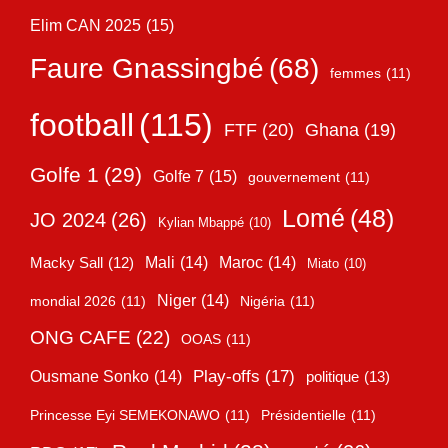
Elim CAN 2025
(15)
Faure Gnassingbé
(68)
femmes
(11)
football
(115)
FTF
(20)
Ghana
(19)
Golfe 1
(29)
Golfe 7
(15)
gouvernement
(11)
Lomé
(48)
JO 2024
(26)
Kylian Mbappé
(10)
Mali
(14)
Maroc
(14)
Macky Sall
(12)
Miato
(10)
Niger
(14)
mondial 2026
(11)
Nigéria
(11)
ONG CAFE
(22)
OOAS
(11)
Play-offs
(17)
Ousmane Sonko
(14)
politique
(13)
Princesse Eyi SEMEKONAWO
(11)
Présidentielle
(11)