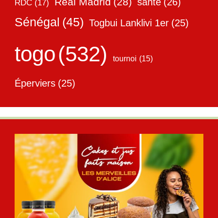
Real Madrid
(28)
santé
(26)
RDC
(17)
Sénégal
(45)
Togbui Lanklivi 1er
(25)
togo
(532)
tournoi
(15)
Éperviers
(25)