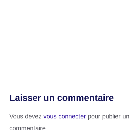
Catégories
Politique
Étiquettes
députés
,
politiques
,
togo
Bénin : Patrice Talon a échangé avec
les députés
Jean Amevi AKITI : « Le problème
togolais est vraiment spirituel »
Laisser un commentaire
Vous devez
vous connecter
pour publier un
commentaire.