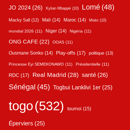
Lomé
(48)
JO 2024
(26)
Kylian Mbappé
(10)
Mali
(14)
Maroc
(14)
Macky Sall
(12)
Miato
(10)
Niger
(14)
mondial 2026
(11)
Nigéria
(11)
ONG CAFE
(22)
OOAS
(11)
Play-offs
(17)
Ousmane Sonko
(14)
politique
(13)
Princesse Eyi SEMEKONAWO
(11)
Présidentielle
(11)
Real Madrid
(28)
santé
(26)
RDC
(17)
Sénégal
(45)
Togbui Lanklivi 1er
(25)
togo
(532)
tournoi
(15)
Éperviers
(25)