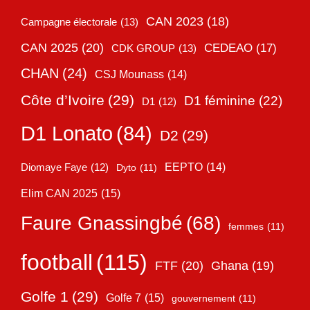
CAN 2023
(18)
Campagne électorale
(13)
CAN 2025
(20)
CEDEAO
(17)
CDK GROUP
(13)
CHAN
(24)
CSJ Mounass
(14)
Côte d’Ivoire
(29)
D1 féminine
(22)
D1
(12)
D1 Lonato
(84)
D2
(29)
EEPTO
(14)
Diomaye Faye
(12)
Dyto
(11)
Elim CAN 2025
(15)
Faure Gnassingbé
(68)
femmes
(11)
football
(115)
FTF
(20)
Ghana
(19)
Golfe 1
(29)
Golfe 7
(15)
gouvernement
(11)