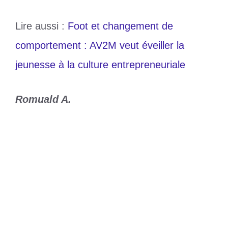
Lire aussi :
Foot et changement de
comportement : AV2M veut éveiller la
jeunesse à la culture entrepreneuriale
Romuald A.
Catégories
Sports
Étiquettes
AV2M
,
Footbal
Togo 1-1 Soudan du Sud : Roger
Aholou, le pauvre !
Togo : Faure Gnassingbé confié au