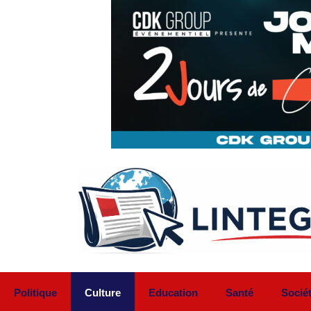
Aller
au
contenu
Politique
Culture
Education
Santé
Socié