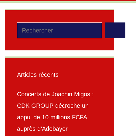
Rechercher
Articles récents
Concerts de Joachin Migos :
CDK GROUP décroche un
appui de 10 millions FCFA
auprès d’Adebayor