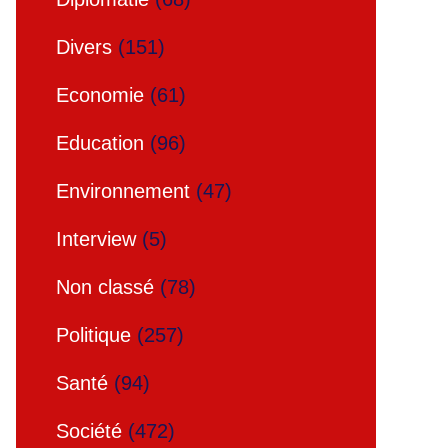
Divers
(151)
Economie
(61)
Education
(96)
Environnement
(47)
Interview
(5)
Non classé
(78)
Politique
(257)
Santé
(94)
Société
(472)