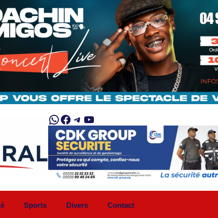
WhatsApp
Facebook
Telegram
YouTube
té
Sports
Divers
Contact