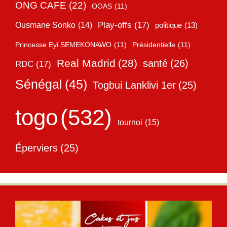
ONG CAFE
(22)
OOAS
(11)
Play-offs
(17)
Ousmane Sonko
(14)
politique
(13)
Princesse Eyi SEMEKONAWO
(11)
Présidentielle
(11)
Real Madrid
(28)
santé
(26)
RDC
(17)
Sénégal
(45)
Togbui Lanklivi 1er
(25)
togo
(532)
tournoi
(15)
Éperviers
(25)