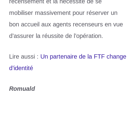
recensement et la nécessité de se
mobiliser massivement pour réserver un
bon accueil aux agents recenseurs en vue
d’assurer la réussite de l’opération.
Lire aussi :
Un partenaire de la FTF change
d’identité
Romuald
Catégories
Environnement
Étiquettes
5e Recensement National de
l’Agriculture