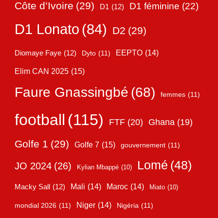
Côte d’Ivoire
(29)
D1 féminine
(22)
D1
(12)
D1 Lonato
(84)
D2
(29)
EEPTO
(14)
Diomaye Faye
(12)
Dyto
(11)
Elim CAN 2025
(15)
Faure Gnassingbé
(68)
femmes
(11)
football
(115)
FTF
(20)
Ghana
(19)
Golfe 1
(29)
Golfe 7
(15)
gouvernement
(11)
Lomé
(48)
JO 2024
(26)
Kylian Mbappé
(10)
Mali
(14)
Maroc
(14)
Macky Sall
(12)
Miato
(10)
Niger
(14)
mondial 2026
(11)
Nigéria
(11)