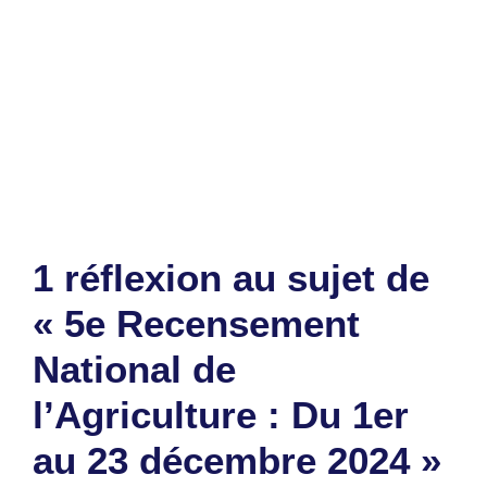
Santé : Ennemis et amis de la prostate
à découvrir avec Dr Ahadji Kossi
UFOA B U17 (F) : Le Togo absent, voici
le tirage au sort
1 réflexion au sujet de
« 5e Recensement
National de
l’Agriculture : Du 1er
au 23 décembre 2024 »