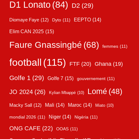
D1 Lonato
(84)
D2
(29)
EEPTO
(14)
Diomaye Faye
(12)
Dyto
(11)
Elim CAN 2025
(15)
Faure Gnassingbé
(68)
femmes
(11)
football
(115)
FTF
(20)
Ghana
(19)
Golfe 1
(29)
Golfe 7
(15)
gouvernement
(11)
Lomé
(48)
JO 2024
(26)
Kylian Mbappé
(10)
Mali
(14)
Maroc
(14)
Macky Sall
(12)
Miato
(10)
Niger
(14)
mondial 2026
(11)
Nigéria
(11)
ONG CAFE
(22)
OOAS
(11)