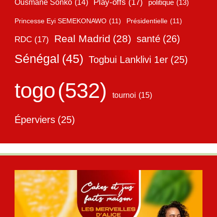
Play-offs
(17)
Ousmane Sonko
(14)
politique
(13)
Princesse Eyi SEMEKONAWO
(11)
Présidentielle
(11)
Real Madrid
(28)
santé
(26)
RDC
(17)
Sénégal
(45)
Togbui Lanklivi 1er
(25)
togo
(532)
tournoi
(15)
Éperviers
(25)