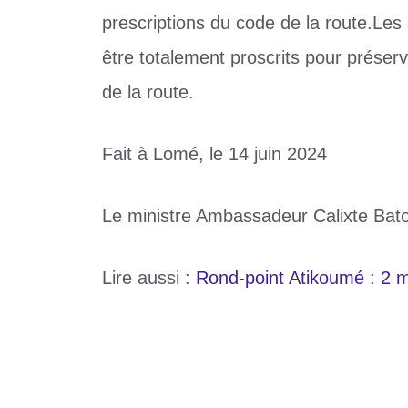
prescriptions du code de la route.Les
être totalement proscrits pour préserve
de la route.
Fait à Lomé, le 14 juin 2024
Le ministre Ambassadeur Calixte B
Lire aussi :
Rond-point Atikoumé : 2 m
Catégories
Société
Étiquettes
accident
,
Atakpamé
Togo : Accident mortel à Atakpamé ce ve
Echanges stratégiques entre Ousmane S