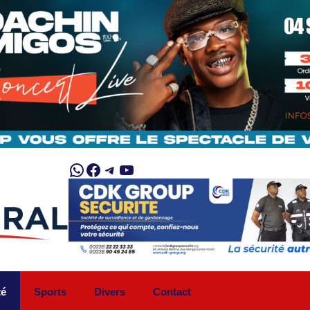
WhatsApp
Facebook
Telegram
YouTube
té
Sports
Divers
Contact