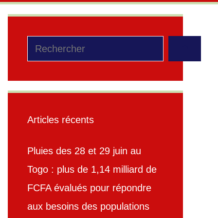
Rechercher
Articles récents
Pluies des 28 et 29 juin au
Togo : plus de 1,14 milliard de
FCFA évalués pour répondre
aux besoins des populations