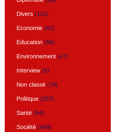
Divers
(151)
Economie
(61)
Education
(96)
Environnement
(47)
Interview
(5)
Non classé
(78)
Politique
(257)
Santé
(94)
Société
(469)