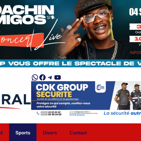
WhatsApp
Facebook
Telegram
YouTube
té
Sports
Divers
Contact