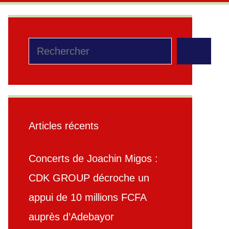
Rechercher
Articles récents
Concerts de Joachin Migos :
CDK GROUP décroche un
appui de 10 millions FCFA
auprès d’Adebayor