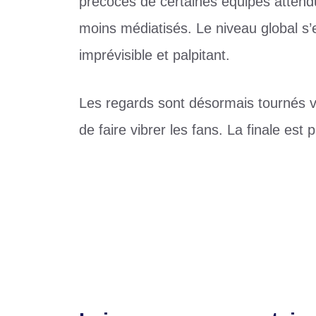
précoces de certaines équipes attendu
moins médiatisés. Le niveau global s
imprévisible et palpitant.
Les regards sont désormais tournés v
de faire vibrer les fans. La finale est
Catégories
Sports
Étiquettes
AfroBasket
,
Angola
,
Cameroun
,
Demi-fin
Accident sur les routes togolaises : l’U
Lomé : une femme tuée par un camion à