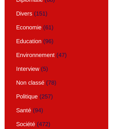
Divers
(151)
Economie
(61)
Education
(96)
Environnement
(47)
Interview
(5)
Non classé
(78)
Politique
(257)
Santé
(94)
Société
(472)