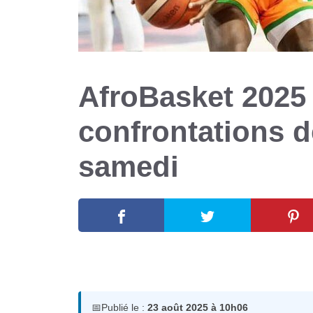
AfroBasket 2025 :
confrontations d
samedi
23 août 2025
par
Romuald A.
📅
Publié le :
23 août 2025 à 10h06