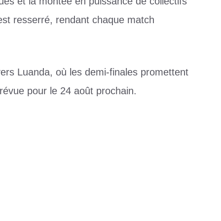
es et la montée en puissance de collectifs
’est resserré, rendant chaque match
ers Luanda, où les demi-finales promettent
 prévue pour le 24 août prochain.
ales
,
Mali
,
Sénégal
NATROT se tourne vers Dieu
 Adidogomé