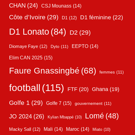
CHAN
(24)
CSJ Mounass
(14)
Côte d’Ivoire
(29)
D1 féminine
(22)
D1
(12)
D1 Lonato
(84)
D2
(29)
EEPTO
(14)
Diomaye Faye
(12)
Dyto
(11)
Elim CAN 2025
(15)
Faure Gnassingbé
(68)
femmes
(11)
football
(115)
FTF
(20)
Ghana
(19)
Golfe 1
(29)
Golfe 7
(15)
gouvernement
(11)
Lomé
(48)
JO 2024
(26)
Kylian Mbappé
(10)
Mali
(14)
Maroc
(14)
Macky Sall
(12)
Miato
(10)