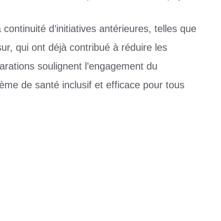
 continuité d’initiatives antérieures, telles que
, qui ont déjà contribué à réduire les
larations soulignent l’engagement du
ème de santé inclusif et efficace pour tous
ais soucieux de la vie de ses citoyens
’analyse de Wassirou Agrien