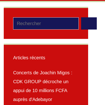
Rechercher
Articles récents
Concerts de Joachin Migos :
CDK GROUP décroche un
appui de 10 millions FCFA
auprès d’Adebayor