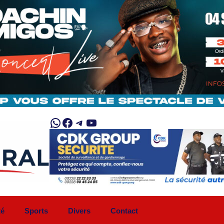
WhatsApp
Facebook
Telegram
YouTube
té
Sports
Divers
Contact