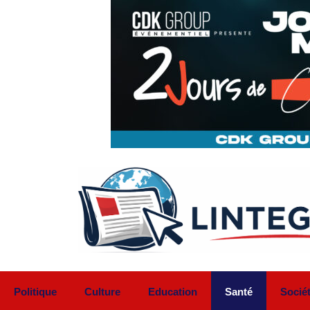
Aller
au
contenu
Politique
Culture
Education
Santé
Socié