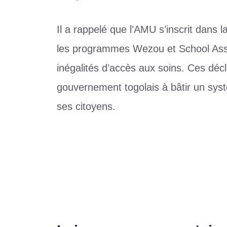
Il a rappelé que l’AMU s’inscrit dans la
les programmes Wezou et School Assur
inégalités d’accès aux soins. Ces déc
gouvernement togolais à bâtir un syst
ses citoyens.
Catégories
Santé
Sécurité Routière : le gouvernement togol
D1 Lonato (J4)/AS Binah 1-0 Haknour : l