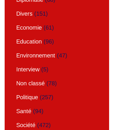
Divers
(151)
Economie
(61)
Education
(96)
Environnement
(47)
Interview
(5)
Non classé
(78)
Politique
(257)
Santé
(94)
Société
(472)