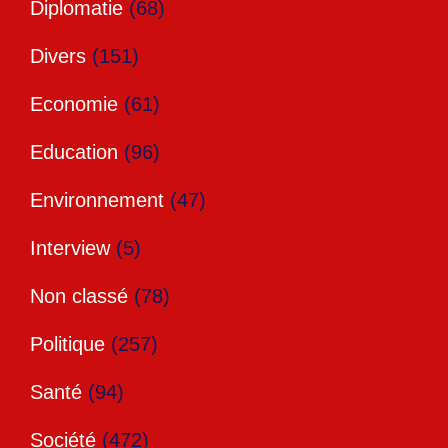
Diplomatie
(68)
Divers
(151)
Economie
(61)
Education
(96)
Environnement
(47)
Interview
(5)
Non classé
(78)
Politique
(257)
Santé
(94)
Société
(472)