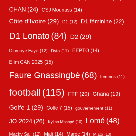
CHAN
(24)
CSJ Mounass
(14)
Côte d’Ivoire
(29)
D1 féminine
(22)
D1
(12)
D1 Lonato
(84)
D2
(29)
EEPTO
(14)
Diomaye Faye
(12)
Dyto
(11)
Elim CAN 2025
(15)
Faure Gnassingbé
(68)
femmes
(11)
football
(115)
FTF
(20)
Ghana
(19)
Golfe 1
(29)
Golfe 7
(15)
gouvernement
(11)
Lomé
(48)
JO 2024
(26)
Kylian Mbappé
(10)
Mali
(14)
Maroc
(14)
Macky Sall
(12)
Miato
(10)