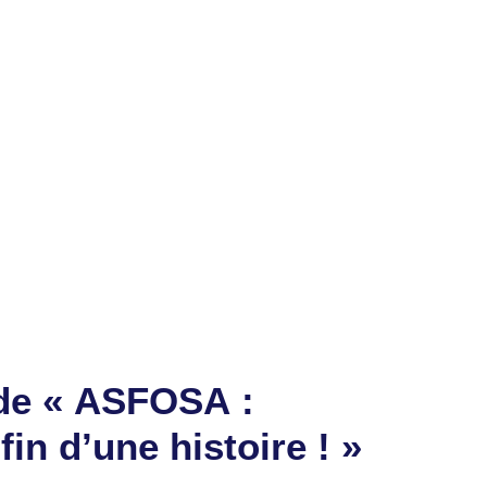
es préparatifs sous la direction d’un nouvel
ux prix pour les produits pétroliers
 de « ASFOSA :
fin d’une histoire ! »