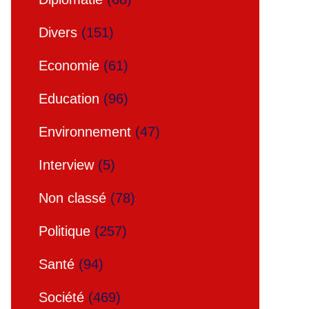
Divers
(151)
Economie
(61)
Education
(96)
Environnement
(47)
Interview
(5)
Non classé
(78)
Politique
(257)
Santé
(94)
Société
(469)