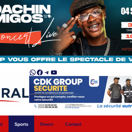
WhatsApp
Facebook
Telegram
YouTube
té
Sports
Divers
Contact