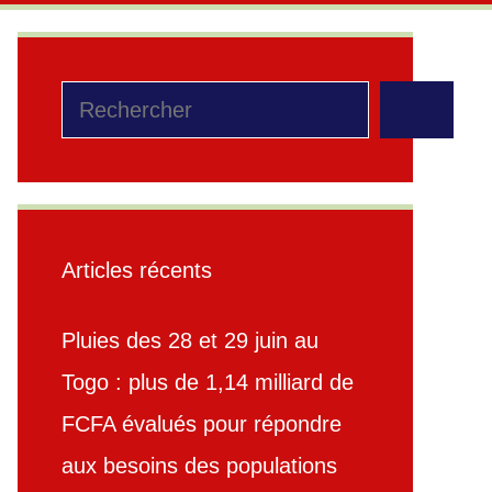
Rechercher
Articles récents
Pluies des 28 et 29 juin au
Togo : plus de 1,14 milliard de
FCFA évalués pour répondre
aux besoins des populations