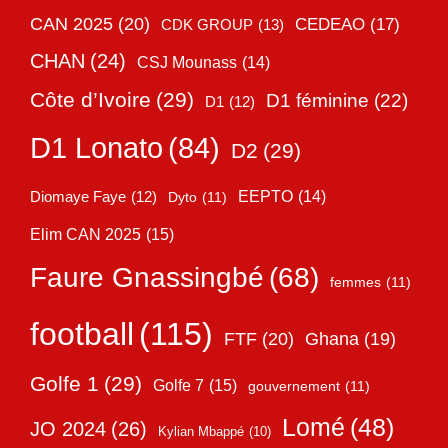
CAN 2025
(20)
CEDEAO
(17)
CDK GROUP
(13)
CHAN
(24)
CSJ Mounass
(14)
Côte d’Ivoire
(29)
D1 féminine
(22)
D1
(12)
D1 Lonato
(84)
D2
(29)
EEPTO
(14)
Diomaye Faye
(12)
Dyto
(11)
Elim CAN 2025
(15)
Faure Gnassingbé
(68)
femmes
(11)
football
(115)
FTF
(20)
Ghana
(19)
Golfe 1
(29)
Golfe 7
(15)
gouvernement
(11)
Lomé
(48)
JO 2024
(26)
Kylian Mbappé
(10)