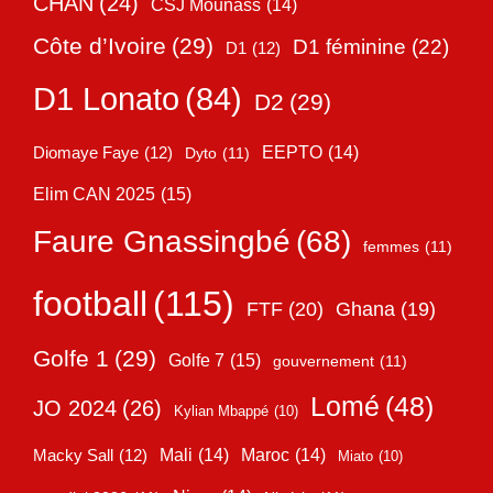
CHAN
(24)
CSJ Mounass
(14)
Côte d’Ivoire
(29)
D1 féminine
(22)
D1
(12)
D1 Lonato
(84)
D2
(29)
EEPTO
(14)
Diomaye Faye
(12)
Dyto
(11)
Elim CAN 2025
(15)
Faure Gnassingbé
(68)
femmes
(11)
football
(115)
FTF
(20)
Ghana
(19)
Golfe 1
(29)
Golfe 7
(15)
gouvernement
(11)
Lomé
(48)
JO 2024
(26)
Kylian Mbappé
(10)
Mali
(14)
Maroc
(14)
Macky Sall
(12)
Miato
(10)