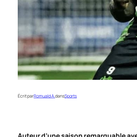
Écrit par
Romuald A.
dans
Sports
Auteur d’une saison remarquable avec