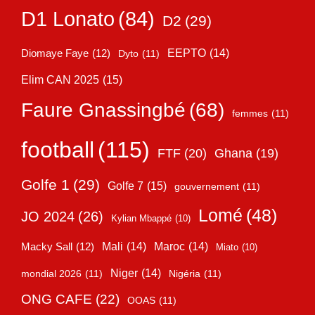
D1 Lonato
(84)
D2
(29)
EEPTO
(14)
Diomaye Faye
(12)
Dyto
(11)
Elim CAN 2025
(15)
Faure Gnassingbé
(68)
femmes
(11)
football
(115)
FTF
(20)
Ghana
(19)
Golfe 1
(29)
Golfe 7
(15)
gouvernement
(11)
Lomé
(48)
JO 2024
(26)
Kylian Mbappé
(10)
Mali
(14)
Maroc
(14)
Macky Sall
(12)
Miato
(10)
Niger
(14)
mondial 2026
(11)
Nigéria
(11)
ONG CAFE
(22)
OOAS
(11)