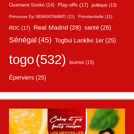
Play-offs
(17)
Ousmane Sonko
(14)
politique
(13)
Princesse Eyi SEMEKONAWO
(11)
Présidentielle
(11)
Real Madrid
(28)
santé
(26)
RDC
(17)
Sénégal
(45)
Togbui Lanklivi 1er
(25)
togo
(532)
tournoi
(15)
Éperviers
(25)