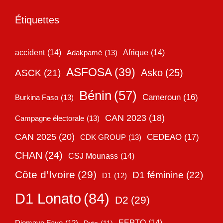
Étiquettes
accident
(14)
Adakpamé
(13)
Afrique
(14)
ASFOSA
(39)
Asko
(25)
ASCK
(21)
Bénin
(57)
Cameroun
(16)
Burkina Faso
(13)
CAN 2023
(18)
Campagne électorale
(13)
CAN 2025
(20)
CEDEAO
(17)
CDK GROUP
(13)
CHAN
(24)
CSJ Mounass
(14)
Côte d’Ivoire
(29)
D1 féminine
(22)
D1
(12)
D1 Lonato
(84)
D2
(29)
EEPTO
(14)
Diomaye Faye
(12)
Dyto
(11)