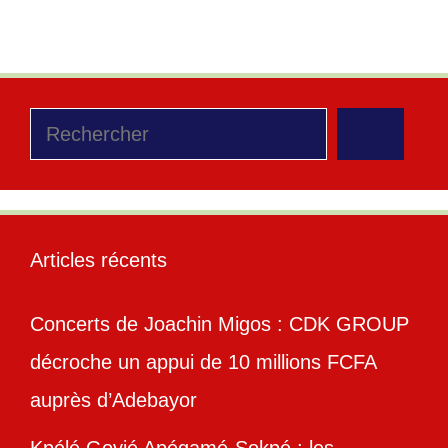
Rechercher
Articles récents
Concerts de Joachin Migos : CDK GROUP
décroche un appui de 10 millions FCFA
auprès d’Adebayor
Kpélé Govié Apégamé-Sokpé : les