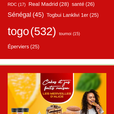
Real Madrid
(28)
santé
(26)
RDC
(17)
Sénégal
(45)
Togbui Lanklivi 1er
(25)
togo
(532)
tournoi
(15)
Éperviers
(25)