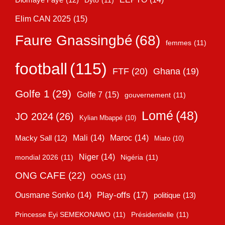
Elim CAN 2025
(15)
Faure Gnassingbé
(68)
femmes
(11)
football
(115)
FTF
(20)
Ghana
(19)
Golfe 1
(29)
Golfe 7
(15)
gouvernement
(11)
Lomé
(48)
JO 2024
(26)
Kylian Mbappé
(10)
Mali
(14)
Maroc
(14)
Macky Sall
(12)
Miato
(10)
Niger
(14)
mondial 2026
(11)
Nigéria
(11)
ONG CAFE
(22)
OOAS
(11)
Play-offs
(17)
Ousmane Sonko
(14)
politique
(13)
Princesse Eyi SEMEKONAWO
(11)
Présidentielle
(11)