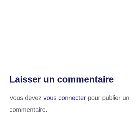
Transfert de Kevin Denkey : « Il vaut
mieux que 17 millions »
Cameroun : Paul Biya élève Francis
Ngannou
Laisser un commentaire
Vous devez
vous connecter
pour publier un
commentaire.