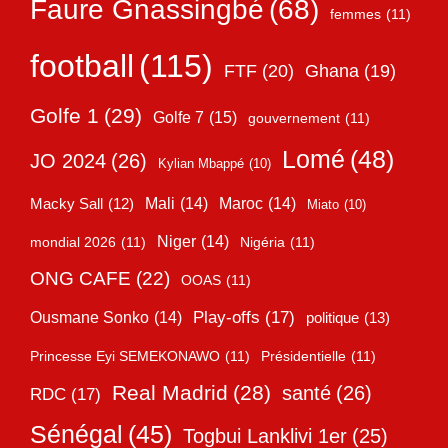
Faure Gnassingbé
(68)
femmes
(11)
football
(115)
FTF
(20)
Ghana
(19)
Golfe 1
(29)
Golfe 7
(15)
gouvernement
(11)
Lomé
(48)
JO 2024
(26)
Kylian Mbappé
(10)
Mali
(14)
Maroc
(14)
Macky Sall
(12)
Miato
(10)
Niger
(14)
mondial 2026
(11)
Nigéria
(11)
ONG CAFE
(22)
OOAS
(11)
Play-offs
(17)
Ousmane Sonko
(14)
politique
(13)
Princesse Eyi SEMEKONAWO
(11)
Présidentielle
(11)
Real Madrid
(28)
santé
(26)
RDC
(17)
Sénégal
(45)
Togbui Lanklivi 1er
(25)