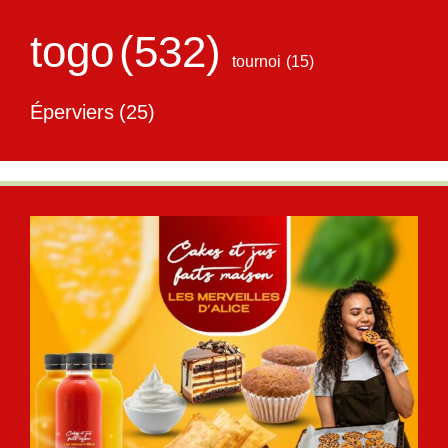
togo
(532)
tournoi
(15)
Éperviers
(25)