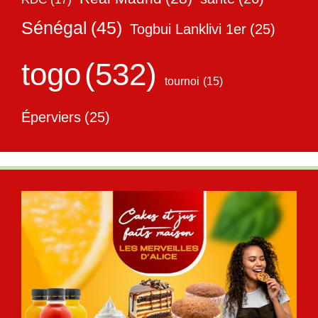
Sénégal
(45)
Togbui Lanklivi 1er
(25)
togo
(532)
tournoi
(15)
Éperviers
(25)