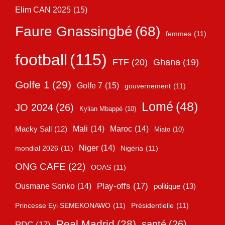
Elim CAN 2025
(15)
Faure Gnassingbé
(68)
femmes
(11)
football
(115)
FTF
(20)
Ghana
(19)
Golfe 1
(29)
Golfe 7
(15)
gouvernement
(11)
Lomé
(48)
JO 2024
(26)
Kylian Mbappé
(10)
Mali
(14)
Maroc
(14)
Macky Sall
(12)
Miato
(10)
Niger
(14)
mondial 2026
(11)
Nigéria
(11)
ONG CAFE
(22)
OOAS
(11)
Play-offs
(17)
Ousmane Sonko
(14)
politique
(13)
Princesse Eyi SEMEKONAWO
(11)
Présidentielle
(11)
Real Madrid
(28)
santé
(26)
RDC
(17)