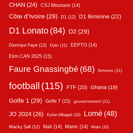
CHAN
(24)
CSJ Mounass
(14)
Côte d’Ivoire
(29)
D1 féminine
(22)
D1
(12)
D1 Lonato
(84)
D2
(29)
EEPTO
(14)
Diomaye Faye
(12)
Dyto
(11)
Elim CAN 2025
(15)
Faure Gnassingbé
(68)
femmes
(11)
football
(115)
FTF
(20)
Ghana
(19)
Golfe 1
(29)
Golfe 7
(15)
gouvernement
(11)
Lomé
(48)
JO 2024
(26)
Kylian Mbappé
(10)
Mali
(14)
Maroc
(14)
Macky Sall
(12)
Miato
(10)