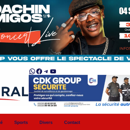
WhatsApp
Facebook
Telegram
YouTube
té
Sports
Divers
Contact