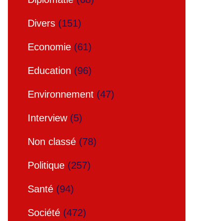
Divers
(151)
Economie
(61)
Education
(96)
Environnement
(47)
Interview
(5)
Non classé
(78)
Politique
(257)
Santé
(94)
Société
(472)