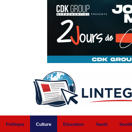
Aller
au
contenu
Politique
Culture
Education
Santé
Socié