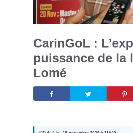
CarinGoL : L’exp
puissance de la 
Lomé
19 novembre 2024
par
Romuald A.
📅
Publié le :
19 novembre 2024 à 11h40