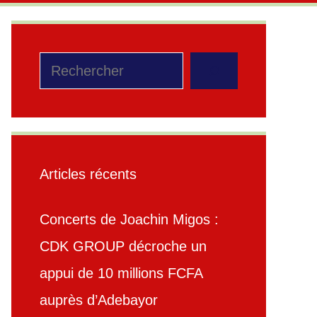
Rechercher
Articles récents
Concerts de Joachin Migos :
CDK GROUP décroche un
appui de 10 millions FCFA
auprès d’Adebayor