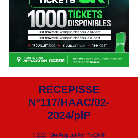
RECEPISSE
N°117/HAAC/02-
2024/plP
© 2026 | Site Proplusé Par
IT-ADMIN