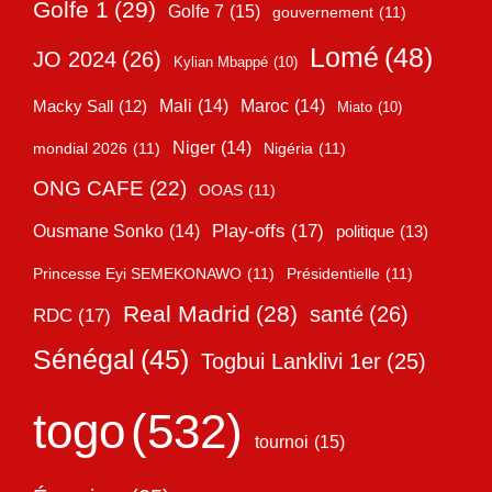
Golfe 1
(29)
Golfe 7
(15)
gouvernement
(11)
Lomé
(48)
JO 2024
(26)
Kylian Mbappé
(10)
Mali
(14)
Maroc
(14)
Macky Sall
(12)
Miato
(10)
Niger
(14)
mondial 2026
(11)
Nigéria
(11)
ONG CAFE
(22)
OOAS
(11)
Play-offs
(17)
Ousmane Sonko
(14)
politique
(13)
Princesse Eyi SEMEKONAWO
(11)
Présidentielle
(11)
Real Madrid
(28)
santé
(26)
RDC
(17)
Sénégal
(45)
Togbui Lanklivi 1er
(25)
togo
(532)
tournoi
(15)