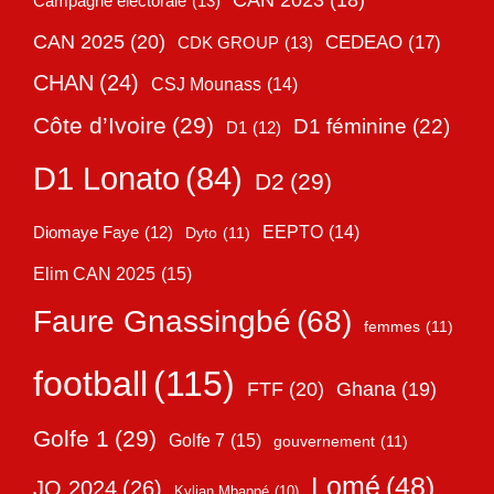
CAN 2023
(18)
Campagne électorale
(13)
CAN 2025
(20)
CEDEAO
(17)
CDK GROUP
(13)
CHAN
(24)
CSJ Mounass
(14)
Côte d’Ivoire
(29)
D1 féminine
(22)
D1
(12)
D1 Lonato
(84)
D2
(29)
EEPTO
(14)
Diomaye Faye
(12)
Dyto
(11)
Elim CAN 2025
(15)
Faure Gnassingbé
(68)
femmes
(11)
football
(115)
FTF
(20)
Ghana
(19)
Golfe 1
(29)
Golfe 7
(15)
gouvernement
(11)
Lomé
(48)
JO 2024
(26)
Kylian Mbappé
(10)