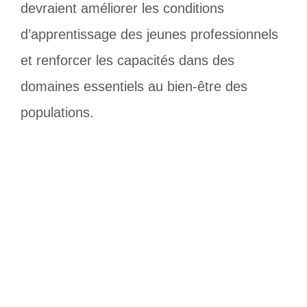
devraient améliorer les conditions
d’apprentissage des jeunes professionnels
et renforcer les capacités dans des
domaines essentiels au bien-être des
populations.
Catégories
Société
Accords Togo–Kirghizistan : une
nouvelle ère d’opportunités pour les
entreprises togolaises
Éducation et santé : les piliers humains
du partenariat Togo–Kirghizistan