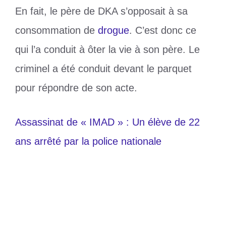
En fait, le père de DKA s’opposait à sa
consommation de
drogue
. C’est donc ce
qui l’a conduit à ôter la vie à son père. Le
criminel a été conduit devant le parquet
pour répondre de son acte.
Assassinat de « IMAD » : Un élève de 22
ans arrêté par la police nationale
Catégories
Divers
Étiquettes
assassine
,
Côte d’Ivoire
,
jeune addict
,
père