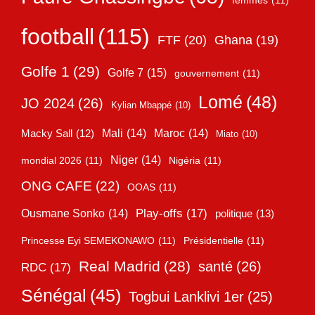
femmes
(11)
football
(115)
FTF
(20)
Ghana
(19)
Golfe 1
(29)
Golfe 7
(15)
gouvernement
(11)
Lomé
(48)
JO 2024
(26)
Kylian Mbappé
(10)
Mali
(14)
Maroc
(14)
Macky Sall
(12)
Miato
(10)
Niger
(14)
mondial 2026
(11)
Nigéria
(11)
ONG CAFE
(22)
OOAS
(11)
Play-offs
(17)
Ousmane Sonko
(14)
politique
(13)
Princesse Eyi SEMEKONAWO
(11)
Présidentielle
(11)
Real Madrid
(28)
santé
(26)
RDC
(17)
Sénégal
(45)
Togbui Lanklivi 1er
(25)