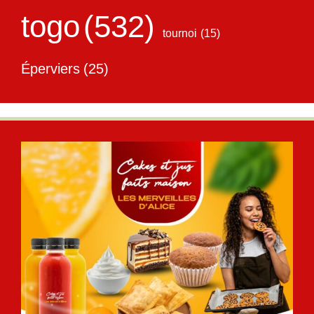
togo
(532)
tournoi
(15)
Éperviers
(25)