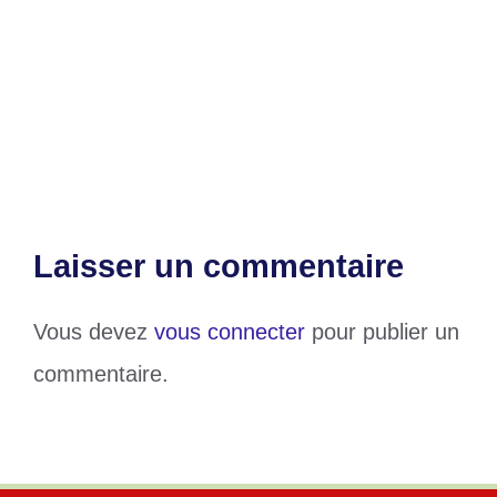
Bénin : Un père et ses 2 enfants
décèdent suite à un affrontement
Togo : Le HCRRUN s’active pour les
élections apaisées
Laisser un commentaire
Vous devez
vous connecter
pour publier un
commentaire.