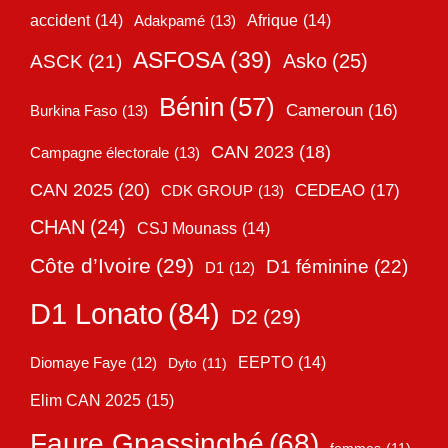
accident
(14)
Adakpamé
(13)
Afrique
(14)
ASFOSA
(39)
Asko
(25)
ASCK
(21)
Bénin
(57)
Cameroun
(16)
Burkina Faso
(13)
CAN 2023
(18)
Campagne électorale
(13)
CAN 2025
(20)
CEDEAO
(17)
CDK GROUP
(13)
CHAN
(24)
CSJ Mounass
(14)
Côte d’Ivoire
(29)
D1 féminine
(22)
D1
(12)
D1 Lonato
(84)
D2
(29)
EEPTO
(14)
Diomaye Faye
(12)
Dyto
(11)
Elim CAN 2025
(15)
Faure Gnassingbé
(68)