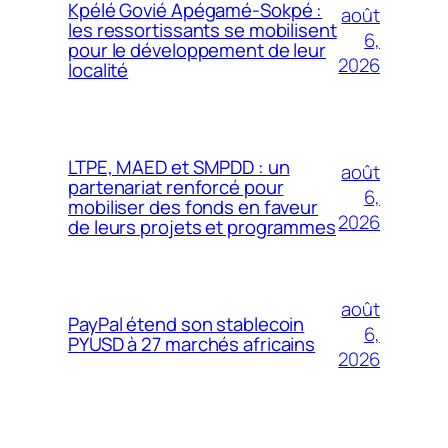
Kpélé Govié Apégamé-Sokpé :
août
les ressortissants se mobilisent
6,
pour le développement de leur
2026
localité
LTPE, MAED et SMPDD : un
août
partenariat renforcé pour
6,
mobiliser des fonds en faveur
2026
de leurs projets et programmes
août
PayPal étend son stablecoin
6,
PYUSD à 27 marchés africains
2026