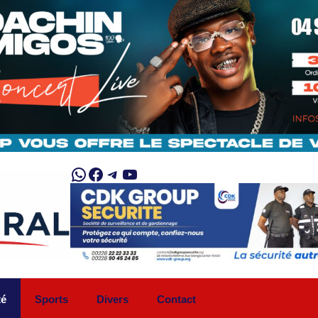
WhatsApp
Facebook
Telegram
YouTube
té
Sports
Divers
Contact