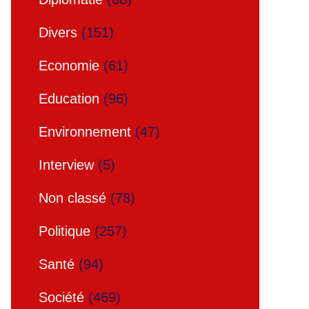
Divers
(151)
Economie
(61)
Education
(96)
Environnement
(47)
Interview
(5)
Non classé
(78)
Politique
(257)
Santé
(94)
Société
(469)