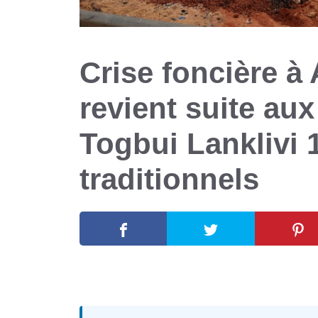
Crise foncière à
revient suite aux
Togbui Lanklivi 1
traditionnels
3 septembre 2025
par
Romuald A.