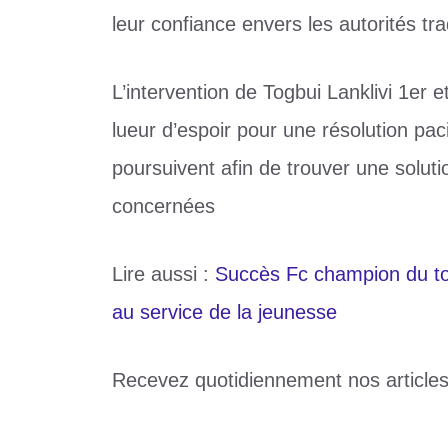
leur confiance envers les autorités trad
L’intervention de Togbui Lanklivi 1er e
lueur d’espoir pour une résolution paci
poursuivent afin de trouver une solutio
concernées
Lire aussi :
Succès Fc champion du tour
au service de la jeunesse
Recevez quotidiennement nos article
Catégories
Société