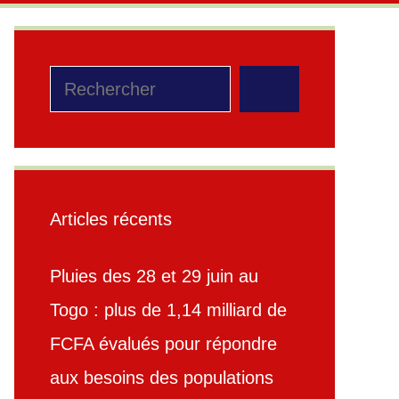
Rechercher
Articles récents
Pluies des 28 et 29 juin au
Togo : plus de 1,14 milliard de
FCFA évalués pour répondre
aux besoins des populations