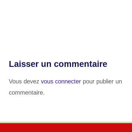
mission d’évaluation
Profanation choquante dans l’église
Maria Auxiliadora de Gbenyedzi
Laisser un commentaire
Vous devez
vous connecter
pour publier un
commentaire.