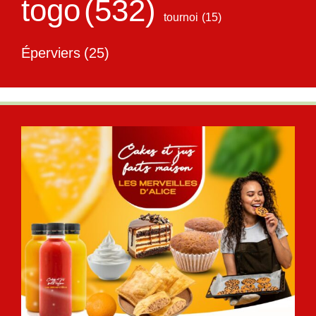
togo
(532)
tournoi
(15)
Éperviers
(25)