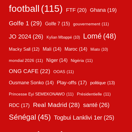
football
(115)
FTF
(20)
Ghana
(19)
Golfe 1
(29)
Golfe 7
(15)
gouvernement
(11)
Lomé
(48)
JO 2024
(26)
Kylian Mbappé
(10)
Mali
(14)
Maroc
(14)
Macky Sall
(12)
Miato
(10)
Niger
(14)
mondial 2026
(11)
Nigéria
(11)
ONG CAFE
(22)
OOAS
(11)
Play-offs
(17)
Ousmane Sonko
(14)
politique
(13)
Princesse Eyi SEMEKONAWO
(11)
Présidentielle
(11)
Real Madrid
(28)
santé
(26)
RDC
(17)
Sénégal
(45)
Togbui Lanklivi 1er
(25)