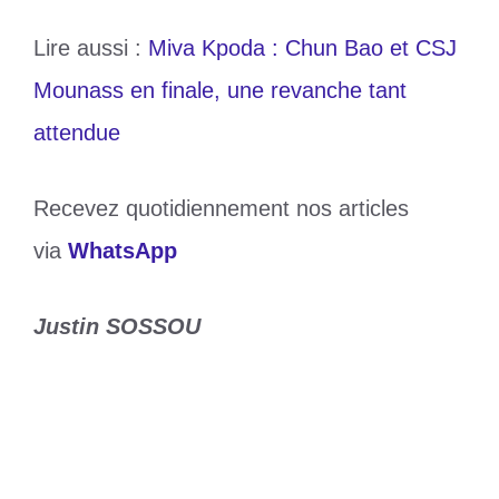
Lire aussi :
Miva Kpoda : Chun Bao et CSJ
Mounass en finale, une revanche tant
attendue
Recevez quotidiennement nos articles
via
WhatsApp
Justin SOSSOU
Catégories
Education
Étiquettes
CSJ Mounass
,
kits scolaires
FACT : 102 communes visées par une