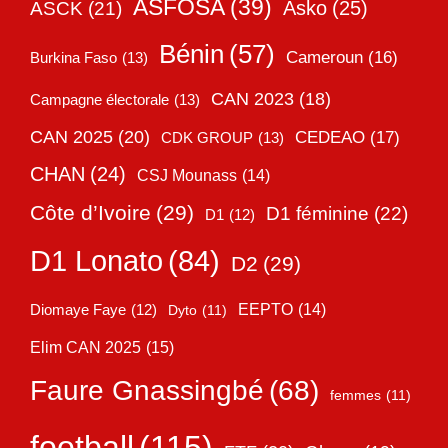
ASFOSA
(39)
Asko
(25)
ASCK
(21)
Bénin
(57)
Cameroun
(16)
Burkina Faso
(13)
CAN 2023
(18)
Campagne électorale
(13)
CAN 2025
(20)
CEDEAO
(17)
CDK GROUP
(13)
CHAN
(24)
CSJ Mounass
(14)
Côte d’Ivoire
(29)
D1 féminine
(22)
D1
(12)
D1 Lonato
(84)
D2
(29)
EEPTO
(14)
Diomaye Faye
(12)
Dyto
(11)
Elim CAN 2025
(15)
Faure Gnassingbé
(68)
femmes
(11)
football
(115)