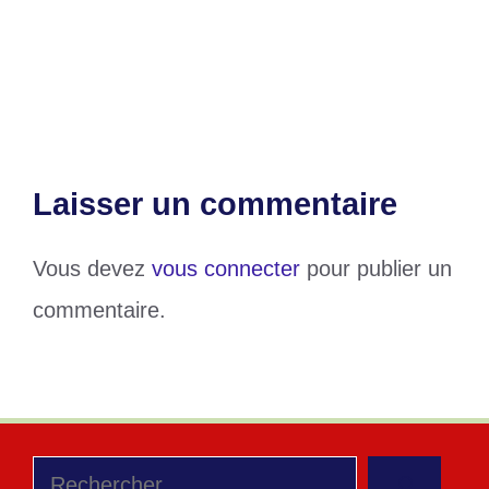
D1 Lonato (J14) : Une « erreur de
jeunesse » coûte cher à l’AS Tambo
Laisser un commentaire
Vous devez
vous connecter
pour publier un
commentaire.
Rechercher