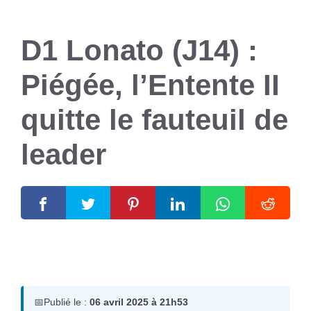
D1 Lonato (J14) :
Piégée, l’Entente II
quitte le fauteuil de
leader
6 avril 2025
par
Romuald A.
📅
Publié le :
06 avril 2025 à 21h53