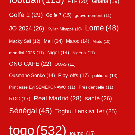
FTF
(20)
Ghana
(19)
Golfe 1
(29)
Golfe 7
(15)
gouvernement
(11)
Lomé
(48)
JO 2024
(26)
Kylian Mbappé
(10)
Mali
(14)
Maroc
(14)
Macky Sall
(12)
Miato
(10)
Niger
(14)
mondial 2026
(11)
Nigéria
(11)
ONG CAFE
(22)
OOAS
(11)
Play-offs
(17)
Ousmane Sonko
(14)
politique
(13)
Princesse Eyi SEMEKONAWO
(11)
Présidentielle
(11)
Real Madrid
(28)
santé
(26)
RDC
(17)
Sénégal
(45)
Togbui Lanklivi 1er
(25)
togo
(532)
tournoi
(15)