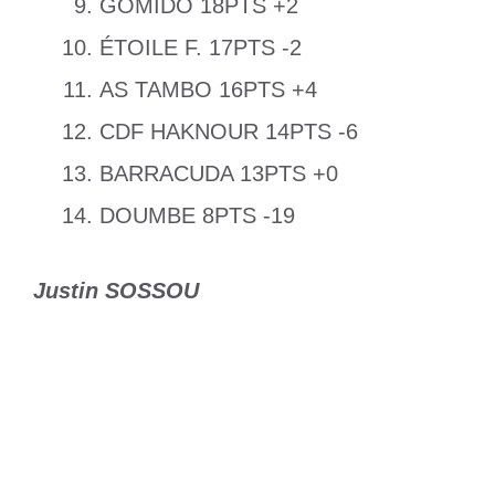
GOMIDO 18PTS +2
ÉTOILE F. 17PTS -2
AS TAMBO 16PTS +4
CDF HAKNOUR 14PTS -6
BARRACUDA 13PTS +0
DOUMBE 8PTS -19
Justin SOSSOU
Catégories
Sports
Étiquettes
D1 Lonato
,
Entente II
Croissance économique au Togo : Entre
optimisme et réalités