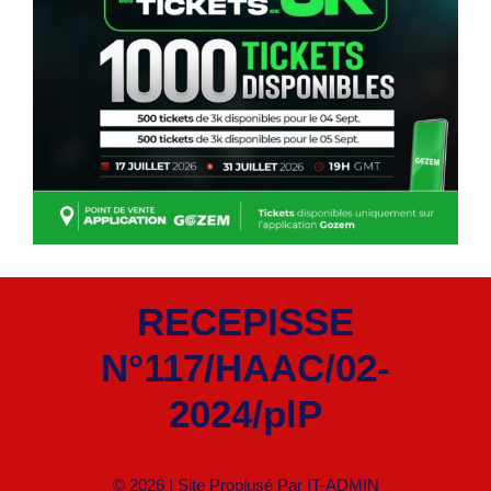
RECEPISSE
N°117/HAAC/02-
2024/plP
© 2026 | Site Proplusé Par
IT-ADMIN