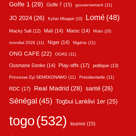
Golfe 1
(29)
Golfe 7
(15)
gouvernement
(11)
Lomé
(48)
JO 2024
(26)
Kylian Mbappé
(10)
Mali
(14)
Maroc
(14)
Macky Sall
(12)
Miato
(10)
Niger
(14)
mondial 2026
(11)
Nigéria
(11)
ONG CAFE
(22)
OOAS
(11)
Play-offs
(17)
Ousmane Sonko
(14)
politique
(13)
Princesse Eyi SEMEKONAWO
(11)
Présidentielle
(11)
Real Madrid
(28)
santé
(26)
RDC
(17)
Sénégal
(45)
Togbui Lanklivi 1er
(25)
togo
(532)
tournoi
(15)