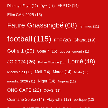
EEPTO
(14)
Diomaye Faye
(12)
Dyto
(11)
Elim CAN 2025
(15)
Faure Gnassingbé
(68)
femmes
(11)
football
(115)
FTF
(20)
Ghana
(19)
Golfe 1
(29)
Golfe 7
(15)
gouvernement
(11)
Lomé
(48)
JO 2024
(26)
Kylian Mbappé
(10)
Mali
(14)
Maroc
(14)
Macky Sall
(12)
Miato
(10)
Niger
(14)
mondial 2026
(11)
Nigéria
(11)
ONG CAFE
(22)
OOAS
(11)
Play-offs
(17)
Ousmane Sonko
(14)
politique
(13)