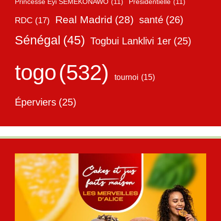
Princesse Eyi SEMEKONAWO
(11)
Présidentielle
(11)
Real Madrid
(28)
santé
(26)
RDC
(17)
Sénégal
(45)
Togbui Lanklivi 1er
(25)
togo
(532)
tournoi
(15)
Éperviers
(25)