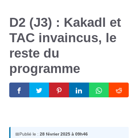
D2 (J3) : Kakadl et
TAC invaincus, le
reste du
programme
28 février 2025
par
Romuald A.
📅
Publié le :
28 février 2025 à 09h46