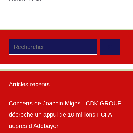
Rechercher
Articles récents
Concerts de Joachin Migos : CDK GROUP
décroche un appui de 10 millions FCFA
auprès d’Adebayor