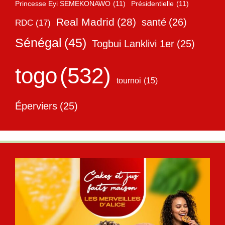
Princesse Eyi SEMEKONAWO
(11)
Présidentielle
(11)
Real Madrid
(28)
santé
(26)
RDC
(17)
Sénégal
(45)
Togbui Lanklivi 1er
(25)
togo
(532)
tournoi
(15)
Éperviers
(25)