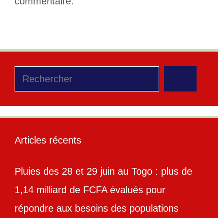
commentaire.
Rechercher
Articles récents
Pluies des 28 et 29 juin au Togo : plus de
1,14 milliard de FCFA évalués pour
répondre aux besoins des populations