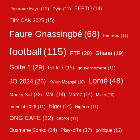
EEPTO
(14)
Diomaye Faye
(12)
Dyto
(11)
Elim CAN 2025
(15)
Faure Gnassingbé
(68)
femmes
(11)
football
(115)
FTF
(20)
Ghana
(19)
Golfe 1
(29)
Golfe 7
(15)
gouvernement
(11)
Lomé
(48)
JO 2024
(26)
Kylian Mbappé
(10)
Mali
(14)
Maroc
(14)
Macky Sall
(12)
Miato
(10)
Niger
(14)
mondial 2026
(11)
Nigéria
(11)
ONG CAFE
(22)
OOAS
(11)
Play-offs
(17)
Ousmane Sonko
(14)
politique
(13)