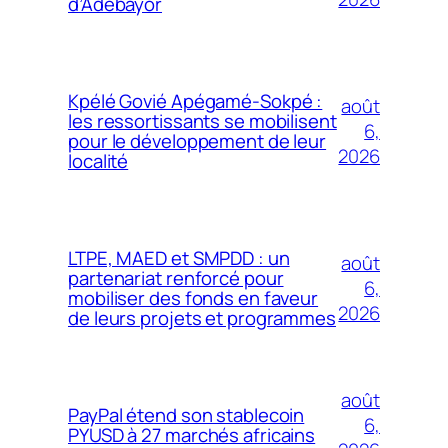
d’Adebayor
Kpélé Govié Apégamé-Sokpé :
août
les ressortissants se mobilisent
6,
pour le développement de leur
2026
localité
LTPE, MAED et SMPDD : un
août
partenariat renforcé pour
6,
mobiliser des fonds en faveur
2026
de leurs projets et programmes
août
PayPal étend son stablecoin
6,
PYUSD à 27 marchés africains