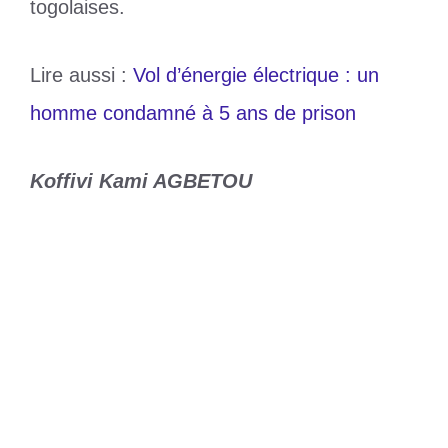
togolaises.
Lire aussi :
Vol d’énergie électrique : un
homme condamné à 5 ans de prison
Koffivi Kami AGBETOU
Catégories
Sports
Étiquettes
Dieudonné Jules Koudjodji
Vol d’énergie électrique : un homme
condamné à 5 ans de prison
Choco Togo invite la population à venir
déguster le chocolat togolais