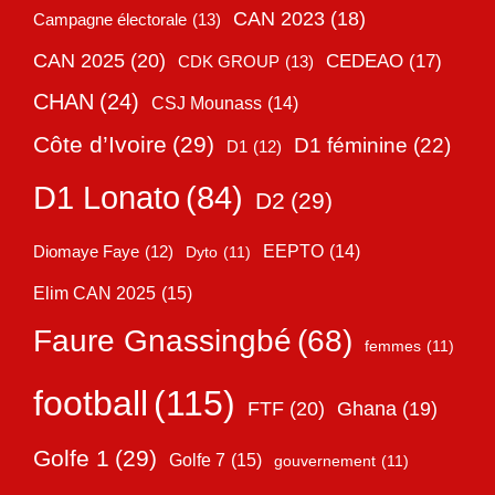
CAN 2023
(18)
Campagne électorale
(13)
CAN 2025
(20)
CEDEAO
(17)
CDK GROUP
(13)
CHAN
(24)
CSJ Mounass
(14)
Côte d’Ivoire
(29)
D1 féminine
(22)
D1
(12)
D1 Lonato
(84)
D2
(29)
EEPTO
(14)
Diomaye Faye
(12)
Dyto
(11)
Elim CAN 2025
(15)
Faure Gnassingbé
(68)
femmes
(11)
football
(115)
FTF
(20)
Ghana
(19)
Golfe 1
(29)
Golfe 7
(15)
gouvernement
(11)