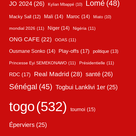
Lomé
(48)
JO 2024
(26)
Kylian Mbappé
(10)
Mali
(14)
Maroc
(14)
Macky Sall
(12)
Miato
(10)
Niger
(14)
mondial 2026
(11)
Nigéria
(11)
ONG CAFE
(22)
OOAS
(11)
Play-offs
(17)
Ousmane Sonko
(14)
politique
(13)
Princesse Eyi SEMEKONAWO
(11)
Présidentielle
(11)
Real Madrid
(28)
santé
(26)
RDC
(17)
Sénégal
(45)
Togbui Lanklivi 1er
(25)
togo
(532)
tournoi
(15)
Éperviers
(25)