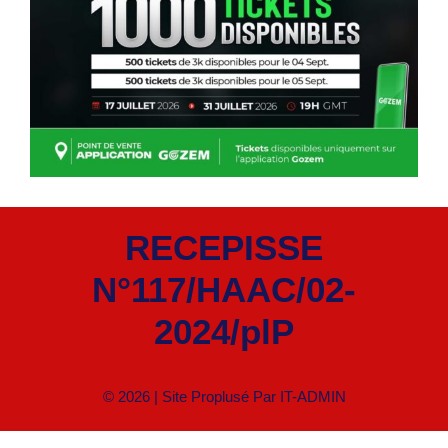
RECEPISSE
N°117/HAAC/02-
2024/plP
© 2026 | Site Proplusé Par
IT-ADMIN