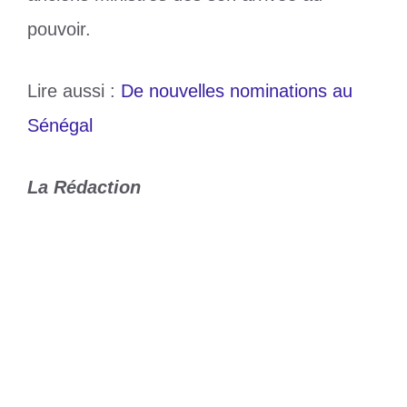
pouvoir.
Lire aussi :
De nouvelles nominations au
Sénégal
La Rédaction
Catégories
Politique
Étiquettes
Diomaye Faye
5 saisons d’opportunité pour Mbappé
FIL : La campagne de promotion de
l’édition 2024 lancée