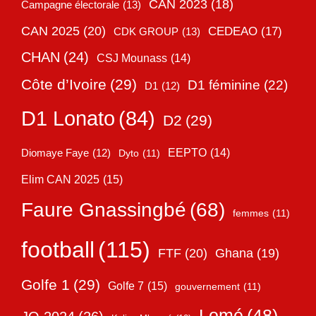
CAN 2023
(18)
Campagne électorale
(13)
CAN 2025
(20)
CEDEAO
(17)
CDK GROUP
(13)
CHAN
(24)
CSJ Mounass
(14)
Côte d’Ivoire
(29)
D1 féminine
(22)
D1
(12)
D1 Lonato
(84)
D2
(29)
EEPTO
(14)
Diomaye Faye
(12)
Dyto
(11)
Elim CAN 2025
(15)
Faure Gnassingbé
(68)
femmes
(11)
football
(115)
FTF
(20)
Ghana
(19)
Golfe 1
(29)
Golfe 7
(15)
gouvernement
(11)
Lomé
(48)