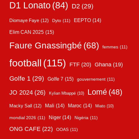
D1 Lonato
(84)
D2
(29)
EEPTO
(14)
Diomaye Faye
(12)
Dyto
(11)
Elim CAN 2025
(15)
Faure Gnassingbé
(68)
femmes
(11)
football
(115)
FTF
(20)
Ghana
(19)
Golfe 1
(29)
Golfe 7
(15)
gouvernement
(11)
Lomé
(48)
JO 2024
(26)
Kylian Mbappé
(10)
Mali
(14)
Maroc
(14)
Macky Sall
(12)
Miato
(10)
Niger
(14)
mondial 2026
(11)
Nigéria
(11)
ONG CAFE
(22)
OOAS
(11)