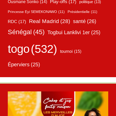
Play-offs
(17)
Ousmane Sonko
(14)
politique
(13)
Princesse Eyi SEMEKONAWO
(11)
Présidentielle
(11)
Real Madrid
(28)
santé
(26)
RDC
(17)
Sénégal
(45)
Togbui Lanklivi 1er
(25)
togo
(532)
tournoi
(15)
Éperviers
(25)